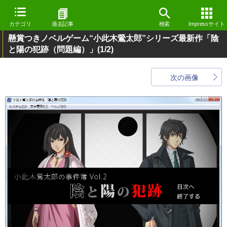
カテゴリ
過去記事
検索
Impressサイト
懸賞つきノベルゲーム“小此木鶯太郎”シリーズ最新作「陰
と陽の犯跡（問題編）」
(1/2)
次の画像