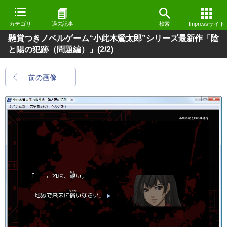
カテゴリ
過去記事
検索
Impressサイト
懸賞つきノベルゲーム“小此木鶯太郎”シリーズ最新作「陰
と陽の犯跡（問題編）」
(2/2)
前の画像