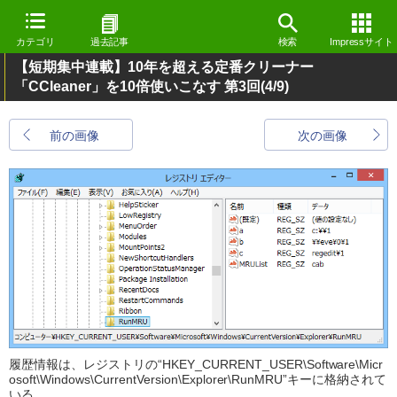
カテゴリ
過去記事
検索
Impressサイト
【短期集中連載】10年を超える定番クリーナー
「CCleaner」を10倍使いこなす 第3回
(4/9)
前の画像
次の画像
履歴情報は、レジストリの“HKEY_CURRENT_USER\Software\Micr
osoft\Windows\CurrentVersion\Explorer\RunMRU”キーに格納されて
いる