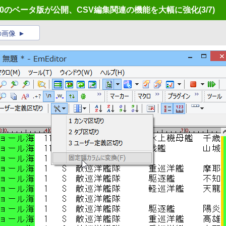
l」v14.6.0のベータ版が公開、CSV編集関連の機能を大幅に強化
(3/7)
の画像