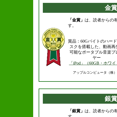
.
金
「金賞」
は、読者からの
す。
賞品：60Gバイトのハー
スクを搭載した、動画再
可能なポータブル音楽プ
ヤー
「iPod」（60GB・ホワ
アップルコンピュータ（株）
.
銀
「銀賞」
は、読者からの
す。