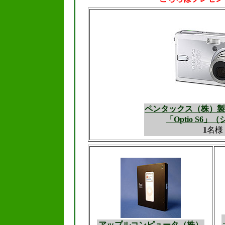
ペンタックス（株）製
「Optio S6」
1
名様
アップルコンピュータ（株）