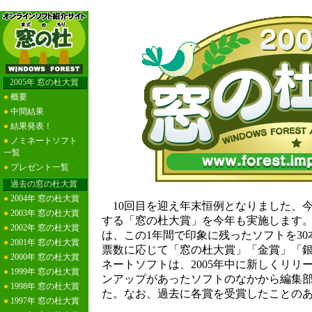
2005年 窓の杜大賞
●
概要
●
中間結果
●
結果発表！
●
ノミネートソフト
一覧
●
プレゼント一覧
過去の窓の杜大賞
●
2004年 窓の杜大賞
10回目を迎え年末恒例となりました、
●
2003年 窓の杜大賞
する「窓の杜大賞」を今年も実施します。今
●
2002年 窓の杜大賞
は、この1年間で印象に残ったソフトを3
●
2001年 窓の杜大賞
票数に応じて「窓の杜大賞」「金賞」「
●
2000年 窓の杜大賞
ネートソフトは、2005年中に新しくリ
●
1999年 窓の杜大賞
ンアップがあったソフトのなかから編集部
●
1998年 窓の杜大賞
た。なお、過去に各賞を受賞したことの
●
1997年 窓の杜大賞