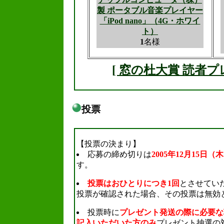
製 ポータブル音楽プレイヤー
「iPod nano」（4G・ホワイ
ト）
1
名様
[ 窓の杜大賞 読者プ
投票
.
【投票の決まり】
応募の締め切りは
2005年12月15日（
す。
投票はおひとりにつき1回
とさせてい
投票が確認された場合、その投票は無効
投票時に
プレゼント発送の際に必要な
記入いただいた方のみ
プレゼント抽選の