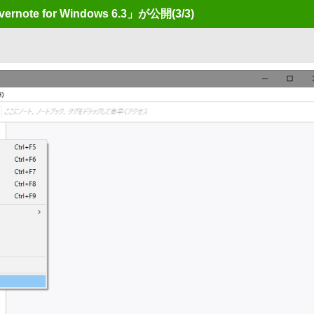
note for Windows 6.3」が公開
(3/3)