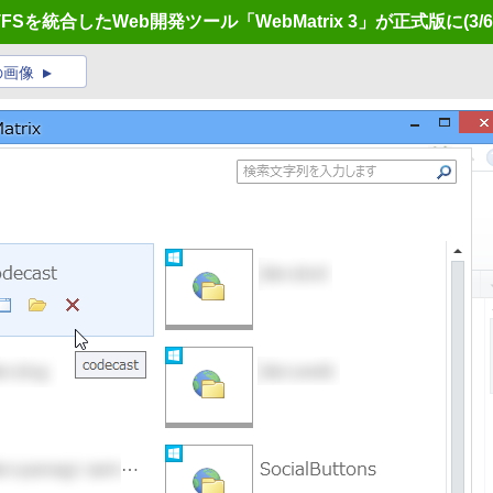
t/TFSを統合したWeb開発ツール「WebMatrix 3」が正式版に
(3/6
の画像