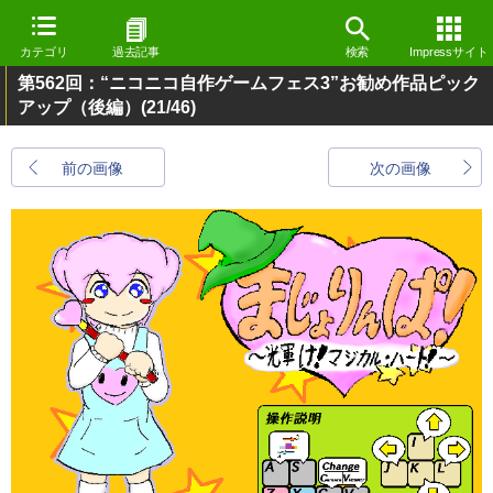
カテゴリ
過去記事
検索
Impressサイト
第562回：“ニコニコ自作ゲームフェス3”お勧め作品ピック
アップ（後編）
(21/46)
前の画像
次の画像