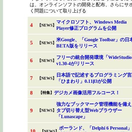
は、オンラインソフトの開発と配布、さらにサ
く問題について取り上げる
マイクロソフト、Windows Media
4
【NEWS】
Player修正プログラムを公開
米Google、「Google Toolbar」の
5
【NEWS】
BETA版をリリース
フリーの統合開発環境「WideStudi
6
【NEWS】
v1.30-4がリリース
日本語で記述するプログラミング言
7
【NEWS】
「ひまわり」0.11β3が公開
8
デジカメ画像活用フルコース！
【特集】
強力なブックマーク管理機能を備え
9
タブ切り替え型Webブラウザー
【NEWS】
「Lunascape」
ボーランド、「Delphi 6 Personal
10
【NEWS】