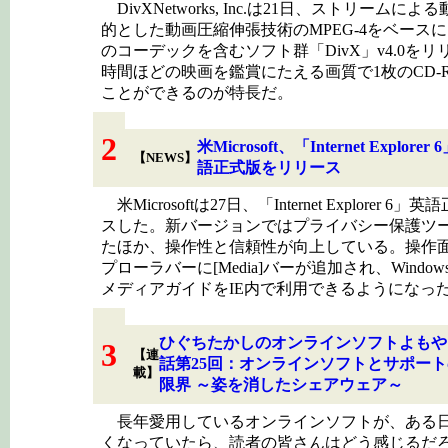
DivXNetworks, Inc.は21日、ストリームに
的とした動画圧縮伸張技術のMPEG-4をベース
のコーデックを含むソフト群「DivX」v4.0をリ
時間ほどの映画を鑑賞にたえる画質で1枚のCD-
ことができるのが特長だ。
2
米Microsoft、「Internet Explorer
【NEWS】
語正式版をリリース
米Microsoftは27日、「Internet Explorer 
スした。新バージョンではプライバシー保護ツ
たほか、操作性と信頼性が向上している。操作
プローラバーに[Media]バーが追加され、Windows Me
メディアガイドをIE内で利用できるようになっ
ひぐちたかしのオンラインソフトよもや
3
【連
話第25回：オンラインソフトとサポート
載】
限界 ～姿を消したシェアウェア～
長年愛用しているオンラインソフトが、ある
くなっていたら、読者の皆さんはどう感じるだ