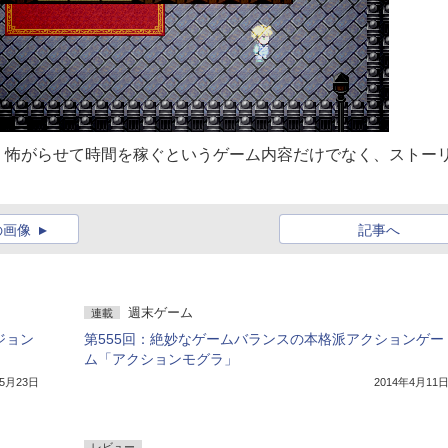
。怖がらせて時間を稼ぐというゲーム内容だけでなく、ストー
の画像
記事へ
週末ゲーム
連載
ジョン
第555回：絶妙なゲームバランスの本格派アクションゲー
ム「アクションモグラ」
年5月23日
2014年4月11
レビュー