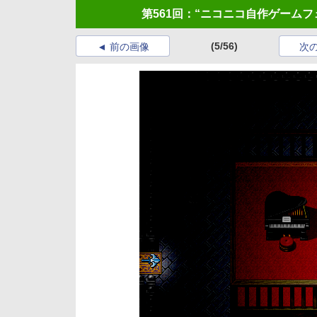
第561回：“ニコニコ自作ゲーム
(5/56)
前の画像
次