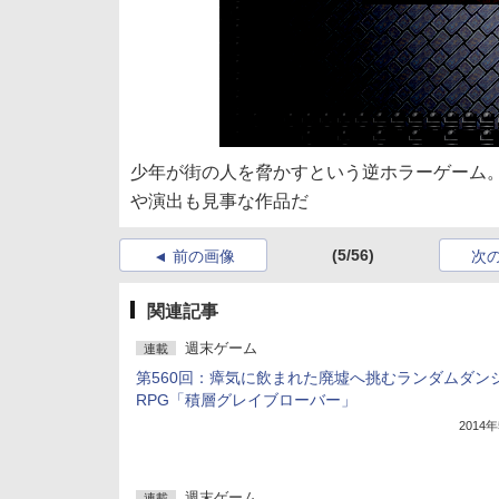
少年が街の人を脅かすという逆ホラーゲーム
や演出も見事な作品だ
(5/56)
前の画像
次
関連記事
週末ゲーム
連載
第560回：瘴気に飲まれた廃墟へ挑むランダムダン
RPG「積層グレイブローバー」
2014
週末ゲーム
連載