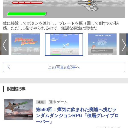
敵に接近してボタンを連打し、ブレードを振り回して倒すのが快
感。ただし1発でやられるので、無謀な突進は禁物だ
この写真の記事へ
関連記事
週末ゲーム
連載
第560回：瘴気に飲まれた廃墟へ挑むラ
ンダムダンジョンRPG「積層グレイブロ
ーバー」