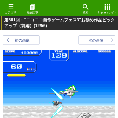
カテゴリ
過去記事
検索
Impressサイト
第561回：“ニコニコ自作ゲームフェス3”お勧め作品ピック
アップ（前編）
(12/56)
前の画像
次の画像