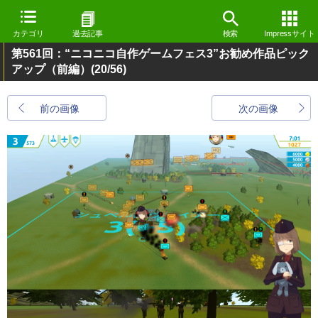
カテゴリ
過去記事
検索
Impressサイト
第561回：“ニコニコ自作ゲームフェス3”お勧め作品ピック
アップ（前編）
(20/56)
前の画像
次の画像