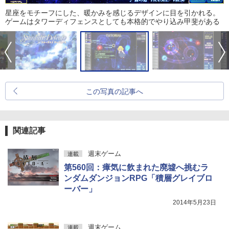
星座をモチーフにした、暖かみを感じるデザインに目を引かれる。
ゲームはタワーディフェンスとしても本格的でやり込み甲斐がある
この写真の記事へ
関連記事
週末ゲーム
連載
第560回：瘴気に飲まれた廃墟へ挑むラ
ンダムダンジョンRPG「積層グレイブロ
ーバー」
2014年5月23日
週末ゲーム
連載