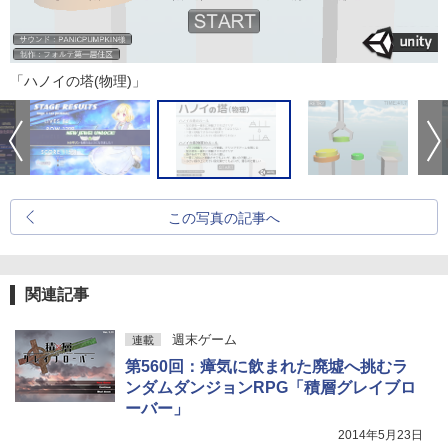
「ハノイの塔(物理)」
この写真の記事へ
関連記事
週末ゲーム
連載
第560回：瘴気に飲まれた廃墟へ挑むラ
ンダムダンジョンRPG「積層グレイブロ
ーバー」
2014年5月23日