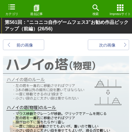
カテゴリ
過去記事
検索
Impressサイト
第561回：“ニコニコ自作ゲームフェス3”お勧め作品ピック
アップ（前編）
(26/56)
前の画像
次の画像