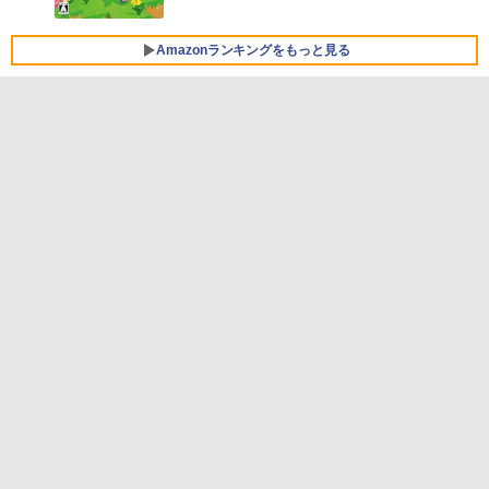
FMV ノートパソコン WE1-K3 (MS 365 P
ersonal/Copilotキー搭載/Win 11/15.6型/
Core i5/16GB/SSD 512GB/ホワイト) FM
Amazonランキングをもっと見る
VWK3E15W_AZ
￥139,880
生成AIパスポート公式テキスト 第４版
Amazon Kindle Paperwhite (16GB) 7イ
ンチディスプレイ、色調調節ライト、12
週間持続バッテリー、広告なし、ブラッ
￥1,766
ク
￥22,980
AIイラスト表現辞典: 思い通りの絵を引き
出す プロンプトの言葉 AI画像生成シリー
Amazon Kindle - 目に優しい、かさばら
ズ (はぴーイラストLabo)
ない、大きな画面で読みやすい、6週間持
続バッテリー、6インチディスプレイ電子
書籍リーダー、ブラック、16GB、広告な
￥480
し
￥16,980
ClaudeCode いちばんやさしい 教科書:
非エンジニア 初心者 素人 でも安心 使い
方 マニュアル AI副業にもコンテンツ作成
にもKindle出版にも！ 非エンジニアのた
Kindle Paperwhite シグニチャーエディ