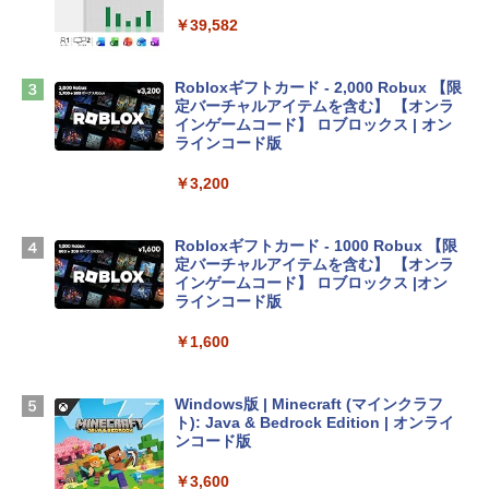
tomtoc 360°保護 15.6 16インチ パソコ
ンケース Dell NEC Lavie ASUS HP dyna
￥39,582
book Lenovo対応
￥2,952
Robloxギフトカード - 2,000 Robux 【限
定バーチャルアイテムを含む】 【オンラ
インゲームコード】 ロブロックス | オン
Apple 2026 MacBook Air M5チップ搭載
ラインコード版
13インチノートブック：AIとApple Intell
igence、13.6インチLiquid Retinaディ
￥3,200
スプレイ、24GBユニファイドメモリ、1
TB SSDストレージ、12MPセンターフレ
ームカメラ、日本語キーボード、Touch I
Robloxギフトカード - 1000 Robux 【限
D - ミッドナイト
定バーチャルアイテムを含む】 【オンラ
インゲームコード】 ロブロックス |オン
￥298,901
ラインコード版
￥1,600
【Amazon.co.jp限定】 HP ノートパソコ
ン 15-fd 15.6インチ 16GBメモリ 512GB
SSD インテル Core 5
Windows版 | Minecraft (マインクラフ
ト): Java & Bedrock Edition | オンライ
￥129,800
ンコード版
￥3,600