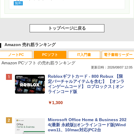
無料
トップページに戻る
Amazon 売れ筋ランキング
ノートPC
PCソフト
IT入門書
電子書籍リーダー
Amazon PCソフト の売れ筋ランキング
更新日時：2026/08/07 12:05
Apple 2026 MacBook Neo A18 Proチッ
Robloxギフトカード - 800 Robux 【限
プ搭載13インチノートブック：AIとAppl
定バーチャルアイテムを含む】 【オンラ
e Intelligence、Liquid Retinaディスプ
インゲームコード】 ロブロックス | オン
レイ、8GBメモリ、512GB SSD、1080p
ラインコード版
FaceTime HDカメラ、Touch ID - インデ
ィゴ + 3年延長 AppleCare+ for 13インチ
￥1,300
MacBook Neo(A18 Pro)|ダウンロード版
￥162,598
Microsoft Office Home & Business 202
4(最新 永続版)|オンラインコード版|Wind
ows11、10/mac対応|PC2台