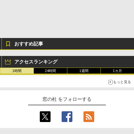
めのAIコーディング入門シリーズ
ション (32GB) 7インチディスプレイ、明
るさ自動調整、色調調節ライト、12週間
持続バッテリー、広告なし、メタリック
￥99
ブラック
￥27,980
1冊ですべて身につくHTML & CSSとWe
bデザイン入門講座［第2版］
おすすめ記事
Amazon Kindle Colorsoft | 16GBストレ
￥2,326
ージ、防水、7インチカラーディスプレ
イ、色調調節ライト、最大8週間持続バッ
テリー、広告無し、ブラック (2025年発
アクセスランキング
売)
FM TOWNS ハイパー・カタログ: 本体ハ
1時間
24時間
1週間
1カ月
ードウェア・市販ソフトウェアのパーフ
￥31,980
ェクトリストと最新エミュレータ紹介
もっと見る
￥1,600
New Amazon Kindle Scribe Colorsoft |
11インチカラーディスプレイ、64GBスト
窓の杜 をフォローする
レージ、ノート機能搭載、明るさ自動調
整、色調調節ライト、プレミアムペン付
き、グラファイト
￥115,980