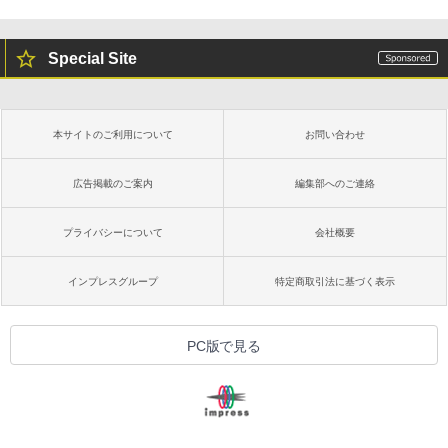
￥16,980
ClaudeCode いちばんやさしい 教科書:
非エンジニア 初心者 素人 でも安心 使い
Special Site
方 マニュアル AI副業にもコンテンツ作成
にもKindle出版にも！ 非エンジニアのた
Kindle Paperwhite シグニチャーエディ
めのAIコーディング入門シリーズ
ション (32GB) 7インチディスプレイ、明
るさ自動調整、色調調節ライト、12週間
持続バッテリー、広告なし、メタリック
￥99
本サイトのご利用について
お問い合わせ
ブラック
￥27,980
広告掲載のご案内
編集部へのご連絡
1冊ですべて身につくHTML & CSSとWe
bデザイン入門講座［第2版］
プライバシーについて
会社概要
Amazon Kindle Colorsoft | 16GBストレ
￥1,292
ージ、防水、7インチカラーディスプレ
イ、色調調節ライト、最大8週間持続バッ
インプレスグループ
特定商取引法に基づく表示
テリー、広告無し、ブラック (2025年発
売)
FM TOWNS ハイパー・カタログ: 本体ハ
ードウェア・市販ソフトウェアのパーフ
￥31,980
PC版で見る
ェクトリストと最新エミュレータ紹介
￥1,600
New Amazon Kindle Scribe Colorsoft |
11インチカラーディスプレイ、64GBスト
レージ、ノート機能搭載、明るさ自動調