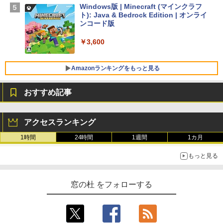
Windows版 | Minecraft (マインクラフ
￥129,800
ト): Java & Bedrock Edition | オンライ
ンコード版
FMV ノートパソコン WE1-K3 (MS 365 P
￥3,600
ersonal/Copilotキー搭載/Win 11/15.6型/
Core i5/16GB/SSD 512GB/ホワイト) FM
VWK3E15W_AZ
Amazonランキングをもっと見る
￥139,880
おすすめ記事
生成AIパスポート公式テキスト 第４版
Amazon Kindle Paperwhite (16GB) 7イ
ンチディスプレイ、色調調節ライト、12
アクセスランキング
週間持続バッテリー、広告なし、ブラッ
￥1,766
ク
1時間
24時間
1週間
1カ月
￥22,980
もっと見る
AIイラスト表現辞典: 思い通りの絵を引き
出す プロンプトの言葉 AI画像生成シリー
Amazon Kindle - 目に優しい、かさばら
窓の杜 をフォローする
ズ (はぴーイラストLabo)
ない、大きな画面で読みやすい、6週間持
続バッテリー、6インチディスプレイ電子
書籍リーダー、ブラック、16GB、広告な
￥480
し