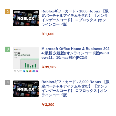
￥119,800
Robloxギフトカード - 1000 Robux 【限
定バーチャルアイテムを含む】 【オンラ
tomtoc 360°保護 15.6 16インチ パソコ
インゲームコード】 ロブロックス |オン
ンケース Dell NEC Lavie ASUS HP dyna
ラインコード版
book Lenovo対応
￥1,600
￥2,952
Microsoft Office Home & Business 202
Apple 2026 MacBook Air M5チップ搭載
4(最新 永続版)|オンラインコード版|Wind
13インチノートブック：AIとApple Intell
ows11、10/mac対応|PC2台
igence、13.6インチLiquid Retinaディ
スプレイ、16GBユニファイドメモリ、1
￥39,582
TB SSDストレージ、12MPセンターフレ
ームカメラ、日本語キーボード、Touch I
D - シルバー
Robloxギフトカード - 2,000 Robux 【限
定バーチャルアイテムを含む】 【オンラ
￥261,414
インゲームコード】 ロブロックス | オン
ラインコード版
【Amazon.co.jp限定】 HP ノートパソコ
￥3,200
ン 15-fd 15.6インチ 16GBメモリ 512GB
SSD インテル Core 5