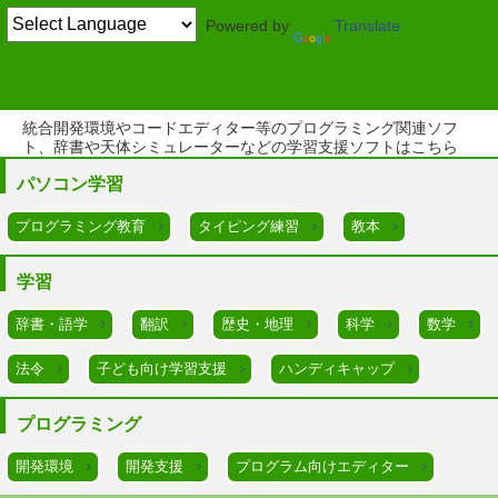
Powered by
Translate
学習・プログラミング
統合開発環境やコードエディター等のプログラミング関連ソフ
ト、辞書や天体シミュレーターなどの学習支援ソフトはこちら
パソコン学習
プログラミング教育
タイピング練習
教本
学習
辞書・語学
翻訳
歴史・地理
科学
数学
法令
子ども向け学習支援
ハンディキャップ
プログラミング
開発環境
開発支援
プログラム向けエディター