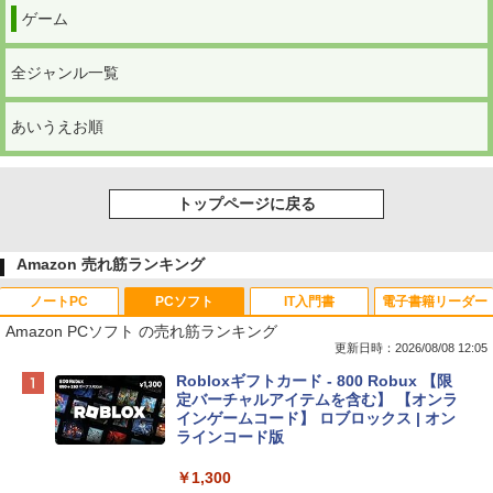
ゲーム
全ジャンル一覧
あいうえお順
トップページに戻る
Amazon 売れ筋ランキング
ノートPC
PCソフト
IT入門書
電子書籍リーダー
Amazon PCソフト の売れ筋ランキング
更新日時：2026/08/08 12:05
Apple 2026 MacBook Neo A18 Proチッ
Robloxギフトカード - 800 Robux 【限
プ搭載13インチノートブック：AIとAppl
定バーチャルアイテムを含む】 【オンラ
e Intelligenceのために設計、Liquid Ret
インゲームコード】 ロブロックス | オン
inaディスプレイ、8GBユニファイドメモ
ラインコード版
リ、256GB SSDストレージ、1080p Fac
eTime HDカメラ - インディゴ
￥1,300