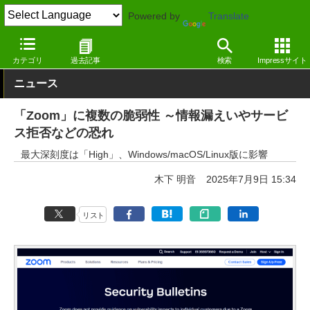
Powered by
Translate
窓の杜
セキュリティ
脆弱性
Windows
カテゴリ
過去記事
検索
Impressサイト
ニュース
「Zoom」に複数の脆弱性 ～情報漏えいやサービ
ス拒否などの恐れ
最大深刻度は「High」、Windows/macOS/Linux版に影響
木下 明音
2025年7月9日 15:34
リスト