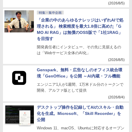
(2026/8/5)
特集・集中企画
「企業の中のあらゆるナレッジはいずれAIで処
理される」 検索精度を最大1.8倍に高めた「G
MO AI RAG」は無償のOSS版で「1社1RAG」
を目指す
開発責任者にインタビュー、その先に見据えるの
は「Webサービス全体のAI化」
(2026/8/5)
Genspark、無料・広告なしのオフィス統合環
境「GenOffice」を公開 ～AI内蔵・フル機能
エンジニア1人が1週間、1万米ドル分のトークンで
開発、アルファ版として提供
(2026/8/4)
デスクトップ操作を記録してAIのスキル・自動
化を生成。Microsoft、「Skill Recorder」を
公開
Windows 11、macOS、Ubuntuに対応するオープン