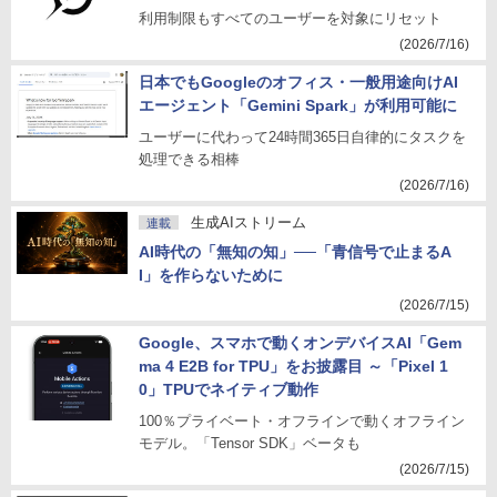
利用制限もすべてのユーザーを対象にリセット
(2026/7/16)
日本でもGoogleのオフィス・一般用途向けAI
エージェント「Gemini Spark」が利用可能に
ユーザーに代わって24時間365日自律的にタスクを
処理できる相棒
(2026/7/16)
生成AIストリーム
連載
AI時代の「無知の知」──「青信号で止まるA
I」を作らないために
(2026/7/15)
Google、スマホで動くオンデバイスAI「Gem
ma 4 E2B for TPU」をお披露目 ～「Pixel 1
0」TPUでネイティブ動作
100％プライベート・オフラインで動くオフライン
モデル。「Tensor SDK」ベータも
(2026/7/15)