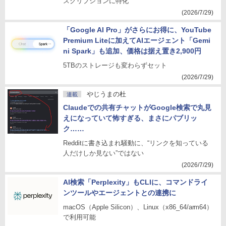
スクリプションに特化
(2026/7/29)
「Google AI Pro」がさらにお得に、YouTube
Premium Liteに加えてAIエージェント「Gemi
ni Spark」も追加、価格は据え置き2,900円
5TBのストレージも変わらずセット
(2026/7/29)
やじうまの杜
連載
Claudeでの共有チャットがGoogle検索で丸見
えになっていて怖すぎる、まさにパブリッ
ク……
Redditに書き込まれ騒動に、“リンクを知っている
人だけしか見ない”ではない
(2026/7/29)
AI検索「Perplexity」もCLIに、コマンドライ
ンツールやエージェントとの連携に
macOS（Apple Silicon）、Linux（x86_64/arm64）
で利用可能