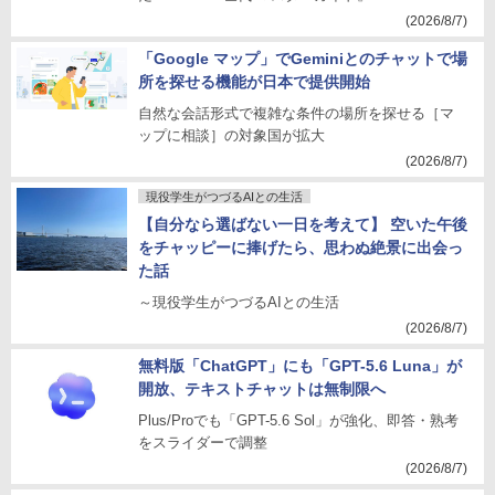
(2026/8/7)
「Google マップ」でGeminiとのチャットで場
所を探せる機能が日本で提供開始
自然な会話形式で複雑な条件の場所を探せる［マ
ップに相談］の対象国が拡大
(2026/8/7)
現役学生がつづるAIとの生活
【自分なら選ばない一日を考えて】 空いた午後
をチャッピーに捧げたら、思わぬ絶景に出会っ
た話
～現役学生がつづるAIとの生活
(2026/8/7)
無料版「ChatGPT」にも「GPT-5.6 Luna」が
開放、テキストチャットは無制限へ
Plus/Proでも「GPT-5.6 Sol」が強化、即答・熟考
をスライダーで調整
(2026/8/7)