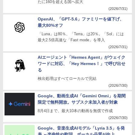
たに160を超える国へ拡大
(2026/7/31)
OpenAI、「GPT-5.6」ファミリーを値下げ、
最大80%オフ
「Luna」は80％、「Terra」は20％。「Sol」には
最大2.5倍高速な「Fast mode」を導入
(2026/7/31)
AIエージェント「Hermes Agent」がウェイク
ワードに対応、「Hey Hermes！」で呼び出せ
る
検出処理はすべてローカルで完結
(2026/7/30)
Google、動画生成AI「Gemini Omni」を期間
限定で無料開放。サブスク未加入者が対象
8月4日まで、最大10本の動画を無償で作成
(2026/7/30)
Google、音楽生成AIモデル「Lyria 3.5」を発
表 ～楽曲性や歌詞、ボーカル品質が向上