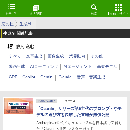
カテゴリ
過去記事
検索
Impressサイト
窓の杜
生成AI
生成AI 関連記事
絞り込む
すべて
文章生成
画像生成
業界動向
その他
動画生成
AIコーディング
AIエージェント
基盤モデル
GPT
Copilot
Gemini
Claude
音声・音楽生成
ニュース
Book Watch
「Claude」シリーズ第5世代のプロンプトやモ
デルの選び方を図解した書籍が無償公開
Anthropicの公式ドキュメント2本を日本語で図解し
た『Claude 5世代 マスターガイド』