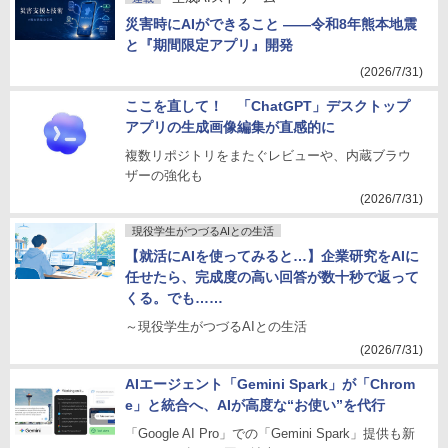
災害時にAIができること ――令和8年熊本地震
と『期間限定アプリ』開発
(2026/7/31)
ここを直して！ 「ChatGPT」デスクトップ
アプリの生成画像編集が直感的に
複数リポジトリをまたぐレビューや、内蔵ブラウ
ザーの強化も
(2026/7/31)
現役学生がつづるAIとの生活
【就活にAIを使ってみると…】企業研究をAIに
任せたら、完成度の高い回答が数十秒で返って
くる。でも……
～現役学生がつづるAIとの生活
(2026/7/31)
AIエージェント「Gemini Spark」が「Chrom
e」と統合へ、AIが高度な“お使い”を代行
「Google AI Pro」での「Gemini Spark」提供も新