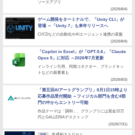
ソースアプリ
(2026/8/4)
ゲーム開発をターミナルで、「Unity CLI」が
登場 ～「Unity 7」も来年リリースへ
CI/CDなどの自動化やAIエージェント連携の基盤
(2026/8/4)
「Copilot in Excel」が「GPT-5.6」「Claude
Opus 5」に対応 ～2026年7月更新
インライン引用、同期コネクター、ブランドキッ
トなどの新要素も
(2026/8/3)
「第五回AIアートグランプリ」8月1日15時より
応募作品受付開始 ～フィジカル部門を含む4部
門の中からエントリー可能
作品テーマは「調和」、グランプリには賞金15万
円とGALLERIAデスクトップ
(2026/7/31)
生成AIストリーム
連載