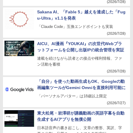
(2026/7/28)
Sakana AI、「Fable 5」越えを達成した「Fug
u-Ultra」v1.1を発表
「Claude Code」互換エンドポイントも実装
(2026/7/28)
AICU、AI漫画『YOUKAI』の次世代Webプラ
ットフォームを公開し出版IPの統合管理を実証
連載を続けながら読者との接点や権利情報、ファ
ン活動を蓄積
(2026/7/28)
「自分」を使った動画生成もOK、Googleの動
画編集ツールがGemini Omniを直接利用可能に
「パーソナルアバター」は18歳以上限定
(2026/7/27)
東大松尾・岩澤研が講義動画の英語字幕を自動
生成するAIアプリを無償公開
日本語音声の書き起こし、文章の整形、英訳、字