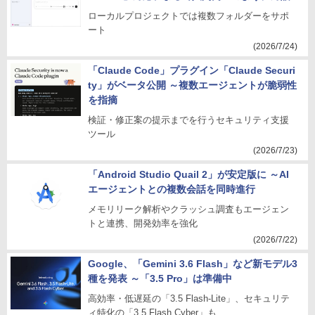
ローカルプロジェクトでは複数フォルダーをサポ
ート
(2026/7/24)
「Claude Code」プラグイン「Claude Securi
ty」がベータ公開 ～複数エージェントが脆弱性
を指摘
検証・修正案の提示までを行うセキュリティ支援
ツール
(2026/7/23)
「Android Studio Quail 2」が安定版に ～AI
エージェントとの複数会話を同時進行
メモリリーク解析やクラッシュ調査もエージェン
トと連携、開発効率を強化
(2026/7/22)
Google、「Gemini 3.6 Flash」など新モデル3
種を発表 ～「3.5 Pro」は準備中
高効率・低遅延の「3.5 Flash-Lite」、セキュリテ
ィ特化の「3.5 Flash Cyber」も