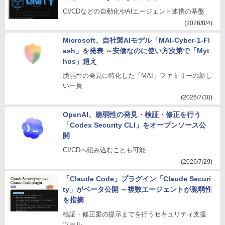
CI/CDなどの自動化やAIエージェント連携の基盤
(2026/8/4)
Microsoft、自社製AIモデル「MAI-Cyber-1-Fl
ash」を発表 ～安価なのに使い方次第で「Myt
hos」超え
脆弱性の発見に特化した「MAI」ファミリーの新し
い一員
(2026/7/30)
OpenAI、脆弱性の発見・検証・修正を行う
「Codex Security CLI」をオープンソース公
開
CI/CDへ組み込むことも可能
(2026/7/29)
「Claude Code」プラグイン「Claude Securi
ty」がベータ公開 ～複数エージェントが脆弱性
を指摘
検証・修正案の提示までを行うセキュリティ支援
ツール