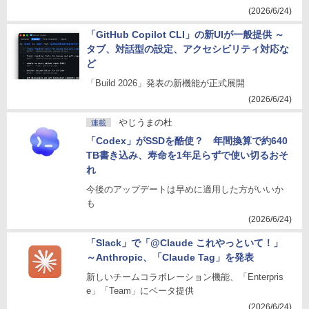
(2026/6/24)
「GitHub Copilot CLI」の新UIが一般提供 ～
タブ、対話型の設定、アクセシビリティ対応な
ど
「Build 2026」発表の新機能が正式展開
(2026/6/24)
やじうまの杜
連載
「Codex」がSSDを酷使？ 年間換算で約640
TB書き込み、寿命を1年足らずで使い切るおそ
れ
今後のアップデートは早めに適用した方がいいか
も
(2026/6/24)
「Slack」で「@Claude これやっといて！」
～Anthropic、「Claude Tag」を発表
新しいチームコラボレーション機能、「Enterpris
e」「Team」にベータ提供
(2026/6/24)