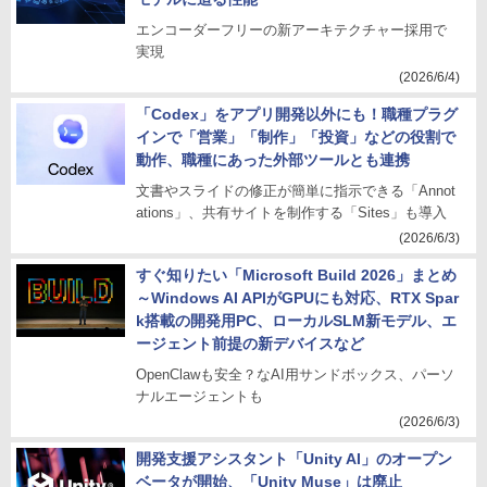
エンコーダーフリーの新アーキテクチャー採用で
実現
(2026/6/4)
「Codex」をアプリ開発以外にも！職種プラグ
インで「営業」「制作」「投資」などの役割で
動作、職種にあった外部ツールとも連携
文書やスライドの修正が簡単に指示できる「Annot
ations」、共有サイトを制作する「Sites」も導入
(2026/6/3)
すぐ知りたい「Microsoft Build 2026」まとめ
～Windows AI APIがGPUにも対応、RTX Spar
k搭載の開発用PC、ローカルSLM新モデル、エ
ージェント前提の新デバイスなど
OpenClawも安全？なAI用サンドボックス、パーソ
ナルエージェントも
(2026/6/3)
開発支援アシスタント「Unity AI」のオープン
ベータが開始、「Unity Muse」は廃止