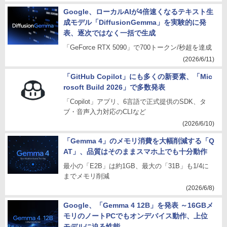
Google、ローカルAIが4倍速くなるテキスト生
成モデル「DiffusionGemma」を実験的に発
表、逐次ではなく一括で生成
「GeForce RTX 5090」で700トークン/秒超を達成
(2026/6/11)
「GitHub Copilot」にも多くの新要素、「Mic
rosoft Build 2026」で多数発表
「Copilot」アプリ、6言語で正式提供のSDK、タ
ブ・音声入力対応のCLIなど
(2026/6/10)
「Gemma 4」のメモリ消費を大幅削減する「Q
AT」、品質はそのままスマホ上でも十分動作
最小の「E2B」は約1GB、最大の「31B」も1/4に
までメモリ削減
(2026/6/8)
Google、「Gemma 4 12B」を発表 ～16GBメ
モリのノートPCでもオンデバイス動作、上位
モデルに迫る性能