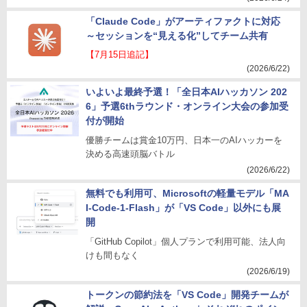
「Claude Code」がアーティファクトに対応
～セッションを“見える化”してチーム共有
【7月15日追記】
(2026/6/22)
いよいよ最終予選！「全日本AIハッカソン 202
6」予選6thラウンド・オンライン大会の参加受
付が開始
優勝チームは賞金10万円、日本一のAIハッカーを
決める高速頭脳バトル
(2026/6/22)
無料でも利用可、Microsoftの軽量モデル「MA
I-Code-1-Flash」が「VS Code」以外にも展
開
「GitHub Copilot」個人プランで利用可能、法人向
けも間もなく
(2026/6/19)
トークンの節約法を「VS Code」開発チームが