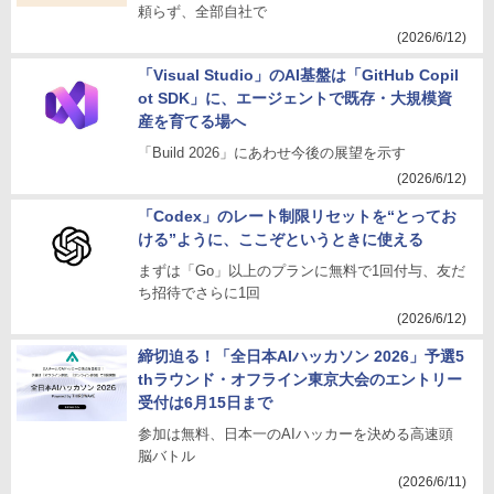
頼らず、全部自社で
(2026/6/12)
「Visual Studio」のAI基盤は「GitHub Copil
ot SDK」に、エージェントで既存・大規模資
産を育てる場へ
「Build 2026」にあわせ今後の展望を示す
(2026/6/12)
「Codex」のレート制限リセットを“とってお
ける”ように、ここぞというときに使える
まずは「Go」以上のプランに無料で1回付与、友だ
ち招待でさらに1回
(2026/6/12)
締切迫る！「全日本AIハッカソン 2026」予選5
thラウンド・オフライン東京大会のエントリー
受付は6月15日まで
参加は無料、日本一のAIハッカーを決める高速頭
脳バトル
(2026/6/11)