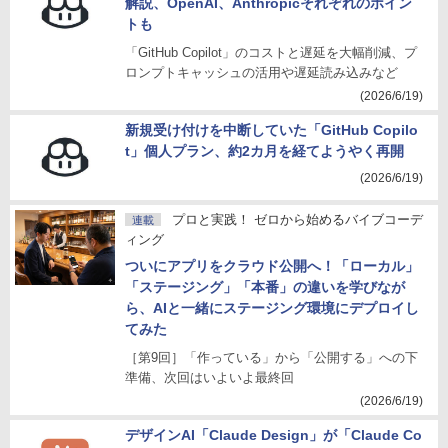
解説、OpenAI、Anthropicそれぞれのポイン
トも
「GitHub Copilot」のコストと遅延を大幅削減、プ
ロンプトキャッシュの活用や遅延読み込みなど
(2026/6/19)
新規受け付けを中断していた「GitHub Copilo
t」個人プラン、約2カ月を経てようやく再開
(2026/6/19)
プロと実践！ ゼロから始めるバイブコーデ
連載
ィング
ついにアプリをクラウド公開へ！「ローカル」
「ステージング」「本番」の違いを学びなが
ら、AIと一緒にステージング環境にデプロイし
てみた
［第9回］「作っている」から「公開する」への下
準備、次回はいよいよ最終回
(2026/6/19)
デザインAI「Claude Design」が「Claude Co