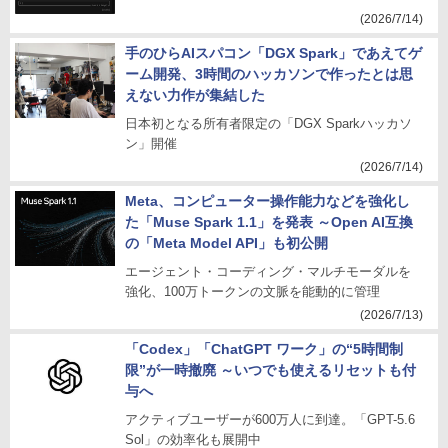
(2026/7/14)
手のひらAIスパコン「DGX Spark」であえてゲ
ーム開発、3時間のハッカソンで作ったとは思
えない力作が集結した
日本初となる所有者限定の「DGX Sparkハッカソ
ン」開催
(2026/7/14)
Meta、コンピューター操作能力などを強化し
た「Muse Spark 1.1」を発表 ～Open AI互換
の「Meta Model API」も初公開
エージェント・コーディング・マルチモーダルを
強化、100万トークンの文脈を能動的に管理
(2026/7/13)
「Codex」「ChatGPT ワーク」の“5時間制
限”が一時撤廃 ～いつでも使えるリセットも付
与へ
アクティブユーザーが600万人に到達。「GPT-5.6
Sol」の効率化も展開中