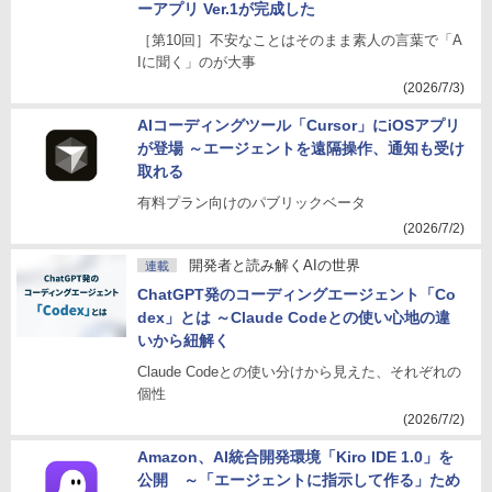
ーアプリ Ver.1が完成した
［第10回］不安なことはそのまま素人の言葉で「A
Iに聞く」のが大事
(2026/7/3)
AIコーディングツール「Cursor」にiOSアプリ
が登場 ～エージェントを遠隔操作、通知も受け
取れる
有料プラン向けのパブリックベータ
(2026/7/2)
開発者と読み解くAIの世界
連載
ChatGPT発のコーディングエージェント「Co
dex」とは ～Claude Codeとの使い心地の違
いから紐解く
Claude Codeとの使い分けから見えた、それぞれの
個性
(2026/7/2)
Amazon、AI統合開発環境「Kiro IDE 1.0」を
公開 ～「エージェントに指示して作る」ため