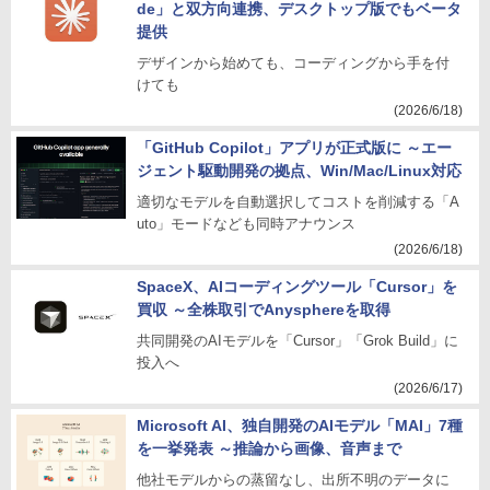
de」と双方向連携、デスクトップ版でもベータ
提供
デザインから始めても、コーディングから手を付
けても
(2026/6/18)
「GitHub Copilot」アプリが正式版に ～エー
ジェント駆動開発の拠点、Win/Mac/Linux対応
適切なモデルを自動選択してコストを削減する「A
uto」モードなども同時アナウンス
(2026/6/18)
SpaceX、AIコーディングツール「Cursor」を
買収 ～全株取引でAnysphereを取得
共同開発のAIモデルを「Cursor」「Grok Build」に
投入へ
(2026/6/17)
Microsoft AI、独自開発のAIモデル「MAI」7種
を一挙発表 ～推論から画像、音声まで
他社モデルからの蒸留なし、出所不明のデータに