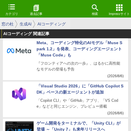
カテゴリ
過去記事
検索
Impressサイト
窓の杜
生成AI
AIコーディング
AIコーディング 関連記事
Meta、コーディング特化のAIモデル「Muse S
park 1.2」を発表、コーディングエージェント
「Muse Code」も
『フロンティアへの次の一歩』、はるかに高性能
なモデルの登場も予告
(2026/8/6)
「Visual Studio 2026」に「GitHub Copilot S
DK」ベースの新エージェントが追加
「Copilot CLI」や「GitHub」アプリ、「VS Cod
e」などと同じエンジン、プレビュー搭載
(2026/8/6)
ゲーム開発をターミナルで、「Unity CLI」が
登場 ～「Unity 7」も来年リリースへ