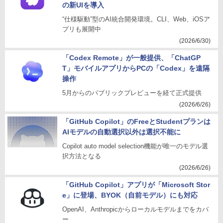
の新UIを導入
“仕様駆動”型のAI統合開発環境。CLI、Web、iOSア
プリも展開中
(2026/6/30)
「Codex Remote」が一般提供、「ChatGP
T」モバイルアプリからPCの「Codex」を遠隔
操作
5月からのパブリックプレビューを経て正式提供
(2026/6/26)
「GitHub Copilot」のFreeとStudentプランは
AIモデルの自動選択以外は選択不能に
Copilot auto model selection機能が唯一のモデル選
択方法となる
(2026/6/26)
「GitHub Copilot」アプリが「Microsoft Stor
e」に登場、BYOK（自前モデル）にも対応
OpenAI、Anthropicからローカルモデルまでをカバ
ー