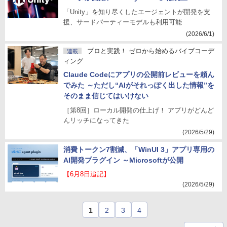
「Unity」を知り尽くしたエージェントが開発を支
援、サードパーティーモデルも利用可能
(2026/6/1)
プロと実践！ ゼロから始めるバイブコーデ
連載
ィング
Claude Codeにアプリの公開前レビューを頼ん
でみた ～ただし“AIがそれっぽく出した情報”を
そのまま信じてはいけない
［第8回］ローカル開発の仕上げ！ アプリがどんど
んリッチになってきた
(2026/5/29)
消費トークン7割減、「WinUI 3」アプリ専用の
AI開発プラグイン ～Microsoftが公開
【6月8日追記】
(2026/5/29)
1
2
3
4