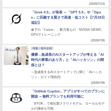
(2026/7/13)
「Grok 4.5」が発表 ～「GPT 5.5」や「Opu
s」に匹敵する賢さで高速・低コスト【7月29日
追記】
傘下の「Cursor」、数万基もの「NVIDIA GB300」
GPUでトレーニング
(2026/7/9)
特集・集中企画
優勝→急成長のAIスタートアップが考える「AI
時代の事業のあり方」と「AIハッカソン」の関
係とは？
～急成長するAIスタートアップに聞く「AIハッカ
ソン」がイイ理由(3)
(2026/7/9)
「GitHub Copilot」アプリがすべてのプランに
開放 ～無料プランでも利用可能に
「BYOK」で他社製クラウドモデル、ローカルモデ
ルの接続も可能