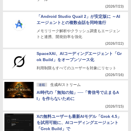
(2026/7/23)
「Android Studio Quail 2」が安定版に ～AI
エージェントとの複数会話を同時進行
メモリリーク解析やクラッシュ調査もエージェン
トと連携、開発効率を強化
(2026/7/22)
SpaceXAI、AIコーディングエージェント「Gr
ok Build」をオープンソース化
利用制限もすべてのユーザーを対象にリセット
(2026/7/16)
生成AIストリーム
連載
AI時代の「無知の知」──「青信号で止まるA
I」を作らないために
(2026/7/15)
Xの無料ユーザーも最新AIモデル「Grok 4.5」
を試用可能に、AIコーディングエージェント
「Grok Build」で