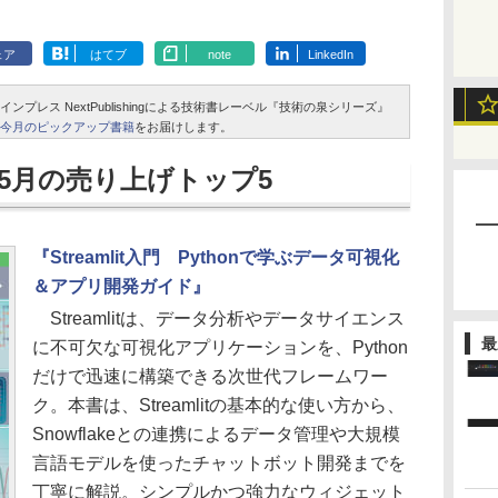
ェア
はてブ
note
LinkedIn
レス NextPublishingによる技術書レーベル『技術の泉シリーズ』
今月のピックアップ書籍
をお届けします。
5月の売り上げトップ5
『Streamlit入門 Pythonで学ぶデータ可視化
＆アプリ開発ガイド』
Streamlitは、データ分析やデータサイエンス
最
に不可欠な可視化アプリケーションを、Python
だけで迅速に構築できる次世代フレームワー
ク。本書は、Streamlitの基本的な使い方から、
Snowflakeとの連携によるデータ管理や大規模
言語モデルを使ったチャットボット開発までを
丁寧に解説。シンプルかつ強力なウィジェット