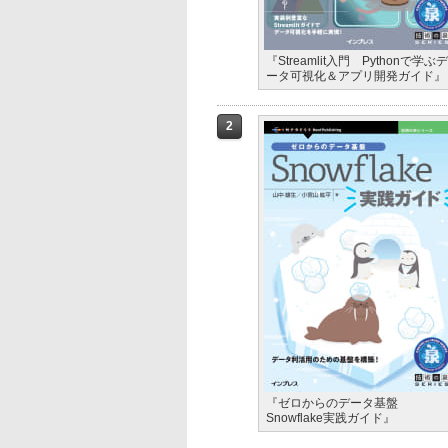
『Streamlit入門 Pythonで学ぶデ
ータ可視化＆アプリ開発ガイド』
2
『ゼロからのデータ基盤
Snowflake実践ガイド』