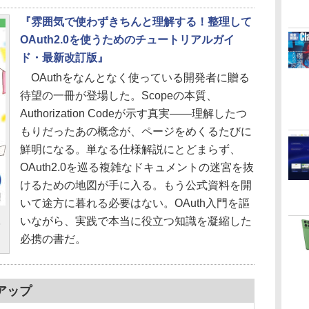
『雰囲気で使わずきちんと理解する！整理して
OAuth2.0を使うためのチュートリアルガイ
ド・最新改訂版』
OAuthをなんとなく使っている開発者に贈る
待望の一冊が登場した。Scopeの本質、
Authorization Codeが示す真実――理解したつ
もりだったあの概念が、ページをめくるたびに
鮮明になる。単なる仕様解説にとどまらず、
OAuth2.0を巡る複雑なドキュメントの迷宮を抜
けるための地図が手に入る。もう公式資料を開
いて途方に暮れる必要はない。OAuth入門を謳
いながら、実践で本当に役立つ知識を凝縮した
め
必携の書だ。
アップ