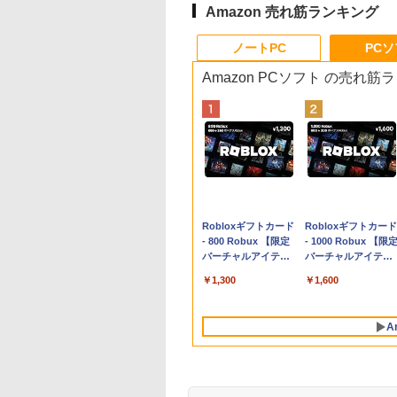
Amazon 売れ筋ランキング
ノートPC
PC
Amazon PCソフト の売れ筋
Apple 2026
Robloxギフトカード
tomtoc 360°保護
Robloxギフトカード
MacBook Neo A18
- 800 Robux 【限定
15.6 16インチ パソ
- 1000 Robux 【限
Proチップ搭載13イ
バーチャルアイテム
ンケース Dell NEC
バーチャルアイテム
ンチノートブック：
を含む】 【オンライ
Lavie ASUS HP
を含む】 【オンライ
￥119,800
￥1,300
￥2,952
￥1,600
AIとApple
ンゲームコード】 ロ
dynabook Lenovo
ンゲームコード】 ロ
Intelligenceのために
ブロックス | オンラ
対応
ブロックス |オンラ
設計、Liquid Retina
インコード版
ンコード版
A
ディスプレイ、8GB
ユニファイドメモ
リ、256GB SSDスト
レージ、1080p
FaceTime HDカメラ