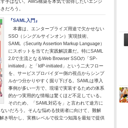
す手はない。AWS構築を本気で習得したいエンジ
べきだろう。
『SAML入門』
本書は、エンタープライズ用途で欠かせない
SSO（シングルサインオン）実現技術、
SAML（Security Assertion Markup Language）
にスポットを当てた実践解説書だ。特にSAML
2.0で主流となるWeb Browser SSOの「SP-
initiated」と「IdP-initiated」という二大フロー
を、サービスプロバイダー側の視点からシンプ
ルかつ分かりやすく掘り下げる。SAMLは導入
事例が多い一方で、現場で実装するための体系
的かつ実用的な情報は驚くほど不足している。
そのため、「SAML対応を」と言われて途方に
くないだろう。そんな悩める技術者に向けて、難解
に解き明かし、実務レベルで役立つ知識を最短で提供