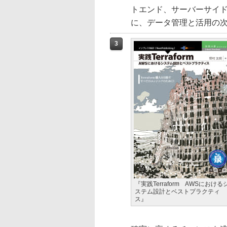
トエンド、サーバーサイ
に、データ管理と活用の
3
『実践Terraform AWSにおける
ステム設計とベストプラクティ
ス』