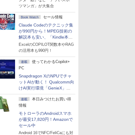
ツマンガ」が大集合
セール情報
Book Watch
Claude Codeのテクニック集
が990円から！MPEG技術の
解説本も安い、「Kindle本サ
マーセール」第2弾開始！
ExcelのCOPILOT関数本やRAG
の活用本も990円！
使ってわかるCopilot+
連載
PC
Snapdragon XのNPUでチャ
ットAIが動く！ Qualcomm向
けAI実行環境「GenieX」を
試してみた
本日みつけたお買い得
連載
情報
モトローラのAndroidスマホ
が最安17,820円！Amazonで
セール中
Android 16でNFC/FeliCaにも対