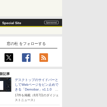
Special Site
窓の杜 をフォローする
新記事
デスクトップのサイドバーと
してWebページをピン止めで
きる「Demobar」v1.1.0 ほ
か
17件を掲載（8月7日のダイジェ
ストニュース）