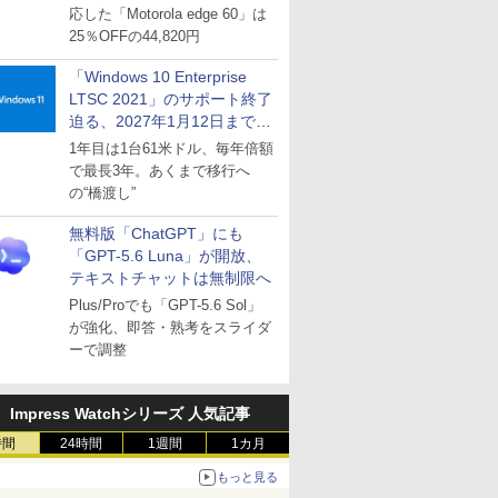
応した「Motorola edge 60」は
25％OFFの44,820円
「Windows 10 Enterprise
LTSC 2021」のサポート終了
迫る、2027年1月12日まで
～ESUは9月1日から販売
1年目は1台61米ドル、毎年倍額
で最長3年。あくまで移行へ
の“橋渡し”
無料版「ChatGPT」にも
「GPT-5.6 Luna」が開放、
テキストチャットは無制限へ
Plus/Proでも「GPT-5.6 Sol」
が強化、即答・熟考をスライダ
ーで調整
Impress Watchシリーズ 人気記事
時間
24時間
1週間
1カ月
もっと見る