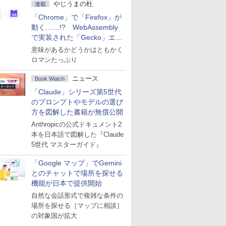
やじうまの杜
連載
「Chrome」で「Firefox」が
動く……!? WebAssembly
で実装された「Gecko」エン
ジン
意味があるかどうかはともかく
ロマンたっぷり
ニュース
Book Watch
「Claude」シリーズ第5世代
のプロンプトやモデルの選び
方を図解した書籍が無償公開
Anthropicの公式ドキュメント2
本を日本語で図解した『Claude
5世代 マスターガイド』
「Google マップ」でGemini
とのチャットで場所を探せる
機能が日本で提供開始
自然な会話形式で複雑な条件の
場所を探せる［マップに相談］
の対象国が拡大