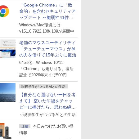
「Google Chrome」に「致
命的」を含むセキュリティア
ップデート ～脆弱性41件に
対処
Windows/Mac環境には
v151.0.7922.108/.109が展開中
老舗のマウスユーティリティ
「チューチューマウス」がAI
の力を借りて15年ぶりに復活
64bit化、Windows 10/11、
「Chrome」も走り回る。復活
記念で2026年末まで500円
現役学生がつづるAIとの生活
【自分なら選ばない一日を考
えて】 空いた午後をチャッ
ピーに捧げたら、思わぬ絶景
に出会った話
～現役学生がつづるAIとの生活
本日みつけたお買い得
連載
情報