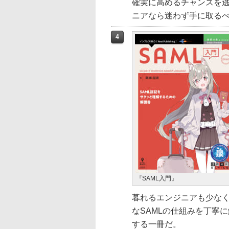
確実に高めるチャンスを逃
ニアなら迷わず手に取る
4
『SAML入門』
暮れるエンジニアも少な
なSAMLの仕組みを丁寧
する一冊だ。