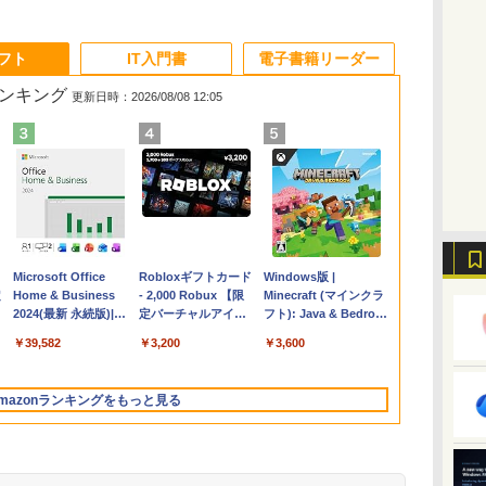
ソフト
IT入門書
電子書籍リーダー
ランキング
更新日時：2026/08/08 12:05
Apple 2026
Microsoft Office
【Amazon.co.jp限
Robloxギフトカード
FMV ノートパソコン
Windows版 |
コ
定
MacBook Air M5チ
Home & Business
定】 HP ノートパソ
- 2,000 Robux 【限
WE1-K3 (MS 365
Minecraft (マインクラ
ップ搭載13インチノ
2024(最新 永続版)|オ
コン 15-fd 15.6イン
定バーチャルアイテ
Personal/Copilotキー
フト): Java & Bedrock
ートブック：AIと
ンラインコード
チ 16GBメモリ
ムを含む】 【オンラ
搭載/Win 11/15.6
Edition | オンラインコ
￥261,414
￥39,582
￥129,800
￥3,200
￥139,880
￥3,600
Apple Intelligence、
版|Windows11、
512GB SSD インテ
インゲームコード】
型/Core i5/16GB/SSD
ード版
イ
13.6インチLiquid
10/mac対応|PC2台
ル Core 5
ロブロックス | オン
512GB/ホワイト)
Retinaディスプレ
ラインコード版
FMVWK3E15W_AZ
mazonランキングをもっと見る
イ、16GBユニファイ
ドメモリ、1TB SSD
ストレージ、12MPセ
ンターフレームカメ
ラ、日本語キーボー