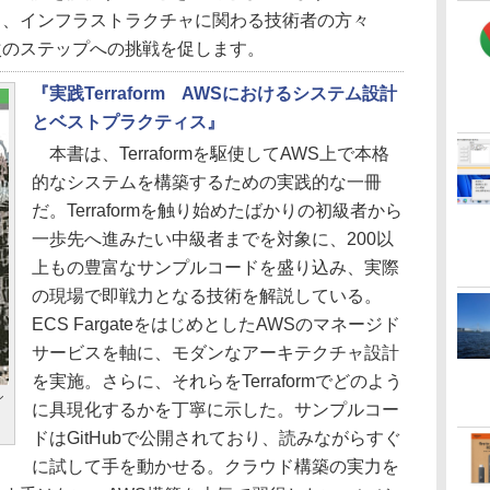
ド、インフラストラクチャに関わる技術者の方々
次のステップへの挑戦を促します。
『実践Terraform AWSにおけるシステム設計
とベストプラクティス』
本書は、Terraformを駆使してAWS上で本格
的なシステムを構築するための実践的な一冊
だ。Terraformを触り始めたばかりの初級者から
一歩先へ進みたい中級者までを対象に、200以
上もの豊富なサンプルコードを盛り込み、実際
の現場で即戦力となる技術を解説している。
ECS FargateをはじめとしたAWSのマネージド
サービスを軸に、モダンなアーキテクチャ設計
を実施。さらに、それらをTerraformでどのよう
シ
に具現化するかを丁寧に示した。サンプルコー
ドはGitHubで公開されており、読みながらすぐ
に試して手を動かせる。クラウド構築の実力を