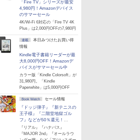
「Fire TV」シリーズが最安
4,980円！Amazonデバイス
のサマーセール
4K/Wi-Fi 6対応の「Fire TV 4K
Plus」は2,000円OFFの7,980円
本日みつけたお買い得
連載
情報
Kindle電子書籍リーダーが最
大8,000円OFF！Amazonデ
バイスがサマーセール中
カラー版「Kindle Colorsoft」が
31,980円。「Kindle
Paperwhite」は5,000円OFF
セール情報
Book Watch
『ドッジ弾子』『新テニスの
王子様』『二階堂地獄ゴル
フ』などが50％還元！
Amazonマンガ週末セール
『リアル』『ハナバス』
『MAJOR 2nd』『オールラウ
ンダー廻』など「アツいスポー