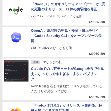
「Node.js」のセキュリティアップデートが2度
の延期の末リリース、11件の脆弱性を修正
v22.23.2、v24.18.1、v26.5.1が公開
(2026/7/30)
OpenAI、脆弱性の発見・検証・修正を行う
「Codex Security CLI」をオープンソース公
開
CI/CDへ組み込むことも可能
(2026/7/29)
やじうまの杜
連載
Claudeでの共有チャットがGoogle検索で丸見
えになっていて怖すぎる、まさにパブリッ
ク……
Redditに書き込まれ騒動に、“リンクを知っている
人だけしか見ない”ではない
(2026/7/29)
「Firefox 153.0.1」がリリース ～更新後、起
動不能になる問題に対処