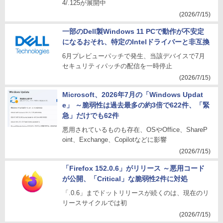
4/.125が展開中
(2026/7/15)
一部のDell製Windows 11 PCで動作が不安定
になるおそれ、特定のIntelドライバーと非互換
6月プレビューパッチで発生、当該デバイスで7月
セキュリティパッチの配信を一時停止
(2026/7/15)
Microsoft、2026年7月の「Windows Updat
e」 ～脆弱性は過去最多の約3倍で622件、「緊
急」だけでも62件
悪用されているものも存在、OSやOffice、ShareP
oint、Exchange、Copilotなどに影響
(2026/7/15)
「Firefox 152.0.6」がリリース ～悪用コード
が公開、「Critical」な脆弱性2件に対処
「.0.6」までドットリリースが続くのは、現在のリ
リースサイクルでは初
(2026/7/15)