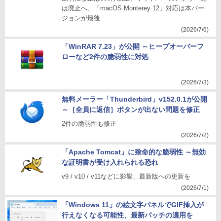
は廃止へ、「macOS Monterey 12」対応は本バー
ジョンが最後
(2026/7/6)
「WinRAR 7.23」が公開 ～ヒープオーバーフ
ローなど2件の脆弱性に対処
(2026/7/3)
無料メーラー「Thunderbird」v152.0.1が公開
～［全員に返信］ボタンが出ない問題を修正
2件の脆弱性も修正
(2026/7/2)
「Apache Tomcat」に致命的な脆弱性 ～無効
な証明書が受け入れられる恐れ
v9 / v10 / v11などに影響、最新版への更新を
(2026/7/1)
「Windows 11」の絵文字パネルでGIF挿入が
行えなくなる可能性、最新パッチの適用を