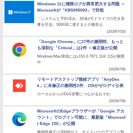
Windows 11に権限ログが異常肥大する問題 ～
Microsoftが「KB5095093」で対処
「システムと予約済み」領域がCドライブの空き容
量を圧迫。500GBに達するとの報告も
(2026/7/10)
「Google Chrome」に27件の脆弱性、もっと
も深刻な「Critical」は2件 ～修正版が公開
Windows/Mac環境にはv150.0.7871.114/.115が展開
中
(2026/7/9)
リモートデスクトップ接続アプリ「AnyDes
k」に未修正の脆弱性2件、ZDIがゼロデイ公表
ローカルからのDoS攻撃につながるおそれ
(2026/7/9)
MicrosoftのEdgeブラウザーが「Google アカ
ウント」でログイン可能に、最新版「Microsof
t Edge 150」が公開
脆弱性修正は300件以上、サイドバーのアプリ一覧