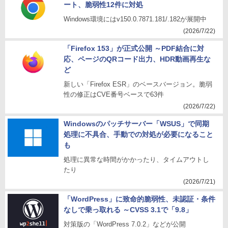
ート、脆弱性12件に対処
Windows環境にはv150.0.7871.181/.182が展開中
(2026/7/22)
「Firefox 153」が正式公開 ～PDF結合に対
応、ページのQRコード出力、HDR動画再生な
ど
新しい「Firefox ESR」のベースバージョン。脆弱
性の修正はCVE番号ベースで63件
(2026/7/22)
Windowsのパッチサーバー「WSUS」で同期
処理に不具合、手動での対処が必要になること
も
処理に異常な時間がかかったり、タイムアウトし
たり
(2026/7/21)
「WordPress」に致命的脆弱性、未認証・条件
なしで乗っ取れる ～CVSS 3.1で「9.8」
対策版の「WordPress 7.0.2」などが公開