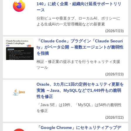
140」に続く企業・組織向け延長サポートリリ
ース
分割ビューや垂直タブ、ローカルAI、ポリシーに
よる生成AIの一元管理機能などの新要素
(2026/7/23)
「Claude Code」プラグイン「Claude Securi
ty」がベータ公開 ～複数エージェントが脆弱性
を指摘
検証・修正案の提示までを行うセキュリティ支援
ツール
(2026/7/23)
Oracle、3カ月に1回の定例セキュリティ更新を
実施 ～Java、MySQLなどで1,449件もの脆弱
性を修正
「Java SE」は19件、「MySQL」は54件の脆弱性
を修正
(2026/7/22)
「Google Chrome」にセキュリティアップデ