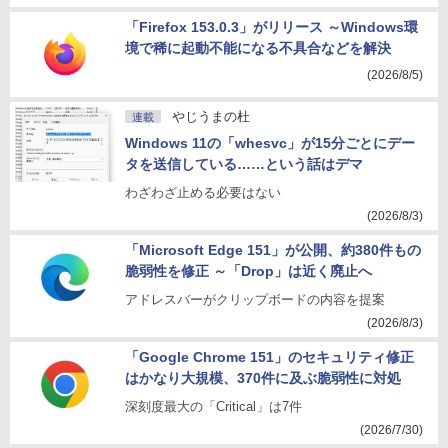
「Firefox 153.0.3」がリリース ～Windows環
境で稀に起動不能になる不具合などを解決
(2026/8/5)
やじうまの杜
連載
Windows 11の「whesvc」が15分ごとにデー
タを送信している……という話はデマ
わざわざ止める必要はない
(2026/8/3)
「Microsoft Edge 151」が公開、約380件もの
脆弱性を修正 ～「Drop」は近く廃止へ
アドレスバーがクリップボードの内容を提案
(2026/8/3)
「Google Chrome 151」のセキュリティ修正
はかなり大規模、370件に及ぶ脆弱性に対処
深刻度最大の「Critical」は7件
(2026/7/30)