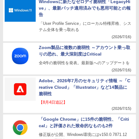
Windowsに新たなゼロデイ脆弱性「LegacyHi
ve」、最新パッチ適用済みでも悪用可能との報
告
「User Profile Service」にローカル特権昇格、シス
テム全体を乗っ取れる
(2026/7/16)
Zoom製品に複数の脆弱性 ～アカウント乗っ取
りの恐れ、最大深刻度はCritical
全4件の脆弱性を発表。最新版へのアップデートを
(2026/7/16)
Adobe、2026年7月のセキュリティ情報 ～「C
reative Cloud」「Illustrator」など14製品に
脆弱性
【8月4日追記】
(2026/7/15)
「Google Chrome」に15件の脆弱性、「Criti
cal」と評価された致命的なものも2件
修正版が公開、Windows環境にはv150.0.7871.12