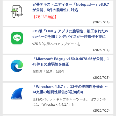
定番テキストエディター「Notepad++」v8.9.7
が公開、5件の脆弱性に対処
【7月16日追記】
(2026/7/14)
iOS版「LINE」アプリに脆弱性、細工されたW
ebページを開くとデバイスが一時操作不能に
v26.3.0以降へのアップデートを
(2026/7/14)
「Microsoft Edge」v150.0.4078.65が公開、1
43件もの脆弱性を修正
深刻度「緊急」は9件
(2026/7/13)
「Wireshark 4.6.7」、12件の脆弱性を修正 ～
AI支援の脆弱性報告が増加傾向
無料のパケットキャプチャーツール。旧ブランチ
には「Wireshark 4.4.17」も
(2026/7/10)