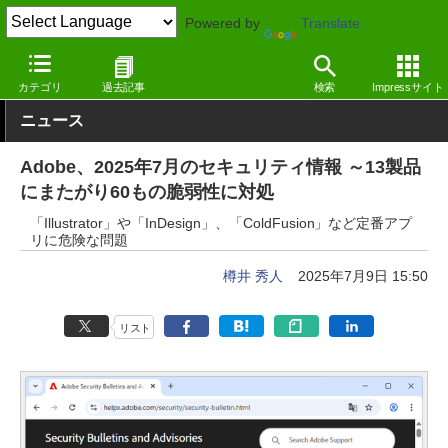
Powered by
Translate
窓の杜
セキュリティ
脆弱性
Windows
カテゴリ
過去記事
検索
Impressサイト
ニュース
Adobe、2025年7月のセキュリティ情報 ～13製品
にまたがり60もの脆弱性に対処
「Illustrator」や「InDesign」、「ColdFusion」など定番アプ
リに危険な問題
樽井 秀人
2025年7月9日 15:50
リスト