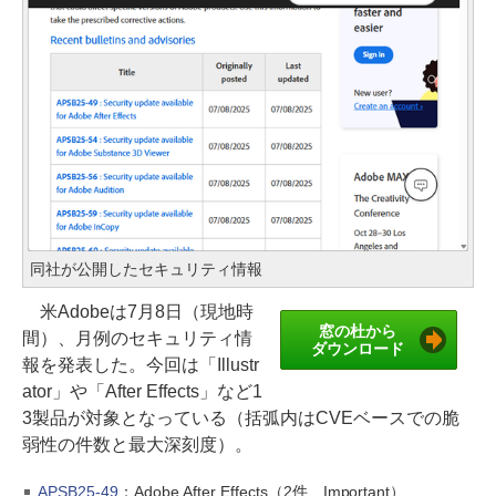
同社が公開したセキュリティ情報
米Adobeは7月8日（現地時
窓の杜から
間）、月例のセキュリティ情
ダウンロード
報を発表した。今回は「Illustr
ator」や「After Effects」など1
3製品が対象となっている（括弧内はCVEベースでの脆
弱性の件数と最大深刻度）。
APSB25-49
：Adobe After Effects（2件、Important）