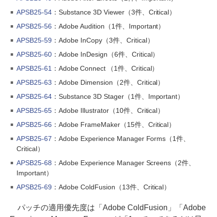
APSB25-54
：Substance 3D Viewer（3件、Critical）
APSB25-56
：Adobe Audition（1件、Important）
APSB25-59
：Adobe InCopy（3件、Critical）
APSB25-60
：Adobe InDesign（6件、Critical）
APSB25-61
：Adobe Connect （1件、Critical）
APSB25-63
：Adobe Dimension（2件、Critical）
APSB25-64
：Substance 3D Stager（1件、Important）
APSB25-65
：Adobe Illustrator（10件、Critical）
APSB25-66
：Adobe FrameMaker（15件、Critical）
APSB25-67
：Adobe Experience Manager Forms（1件、
Critical）
APSB25-68
：Adobe Experience Manager Screens（2件、
Important）
APSB25-69
：Adobe ColdFusion（13件、Critical）
パッチの適用優先度は「Adobe ColdFusion」「Adobe