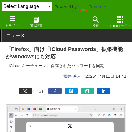
Powered by
Translate
窓の杜
セキュリティ
セキュリティ
Firefox拡張機能
カテゴリ
過去記事
検索
Impressサイト
ニュース
「Firefox」向け「iCloud Passwords」拡張機能
がWindowsにも対応
iCloud キーチェーンに保存されたパスワードを同期
樽井 秀人
2025年7月11日 14:42
リスト