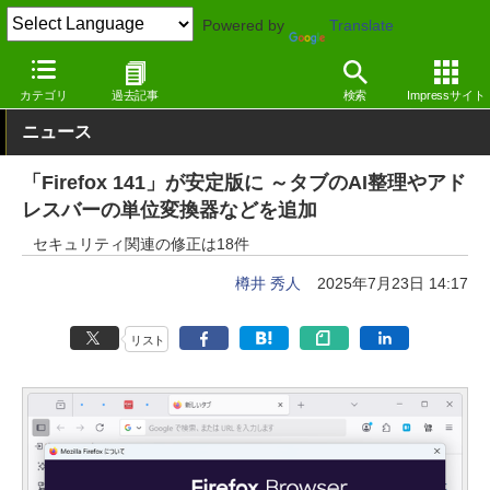
Powered by
Translate
窓の杜
インターネット
Webブラウザー
Windows
カテゴリ
過去記事
検索
Impressサイト
ニュース
「Firefox 141」が安定版に ～タブのAI整理やアド
レスバーの単位変換器などを追加
セキュリティ関連の修正は18件
樽井 秀人
2025年7月23日 14:17
リスト