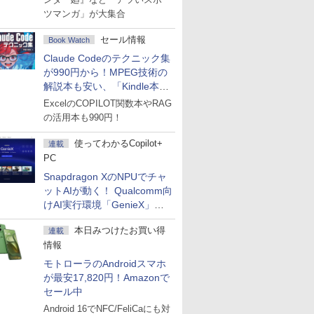
ツマンガ」が大集合
セール情報
Book Watch
Claude Codeのテクニック集
が990円から！MPEG技術の
解説本も安い、「Kindle本サ
マーセール」第2弾開始！
ExcelのCOPILOT関数本やRAG
の活用本も990円！
使ってわかるCopilot+
連載
PC
Snapdragon XのNPUでチャ
ットAIが動く！ Qualcomm向
けAI実行環境「GenieX」を
試してみた
本日みつけたお買い得
連載
情報
モトローラのAndroidスマホ
が最安17,820円！Amazonで
セール中
Android 16でNFC/FeliCaにも対