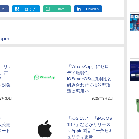
ェア
はてブ
note
LinkedIn
pport
キュリテ
「WhatsApp」にゼロ
S、古
デイ脆弱性、
S、
iOS/macOSの脆弱性と
Sも対象
組み合わせて標的型攻
撃に悪用か
年7月30日
2025年9月2日
S
「iOS 18.7」「iPadOS
一般公開
18.7」などがリリース
サポート
～Apple製品に一斉セキ
ュリティ更新