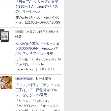
「Fire TV」シリーズが最安
4,980円！Amazonデバイス
のサマーセール
4K/Wi-Fi 6対応の「Fire TV 4K
Plus」は2,000円OFFの7,980円
本日みつけたお買い得
連載
情報
Kindle電子書籍リーダーが最
大8,000円OFF！Amazonデ
バイスがサマーセール中
カラー版「Kindle Colorsoft」が
31,980円。「Kindle
Paperwhite」は5,000円OFF
セール情報
Book Watch
『ドッジ弾子』『新テニスの
王子様』『二階堂地獄ゴル
フ』などが50％還元！
Amazonマンガ週末セール
『リアル』『ハナバス』
『MAJOR 2nd』『オールラウ
ンダー廻』など「アツいスポー