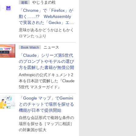
やじうまの杜
連載
「Chrome」で「Firefox」が
動く……!? WebAssembly
で実装された「Gecko」エン
ジン
意味があるかどうかはともかく
ロマンたっぷり
ニュース
Book Watch
「Claude」シリーズ第5世代
のプロンプトやモデルの選び
方を図解した書籍が無償公開
Anthropicの公式ドキュメント2
本を日本語で図解した『Claude
5世代 マスターガイド』
「Google マップ」でGemini
とのチャットで場所を探せる
機能が日本で提供開始
自然な会話形式で複雑な条件の
場所を探せる［マップに相談］
の対象国が拡大