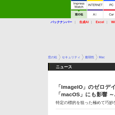
バックナンバー
生成AI
Excel
Wi
窓の杜
セキュリティ
脆弱性
Mac
ニュース
「ImageIO」のゼロデ
「macOS」にも影響 ～
特定の標的を狙った極めて巧妙