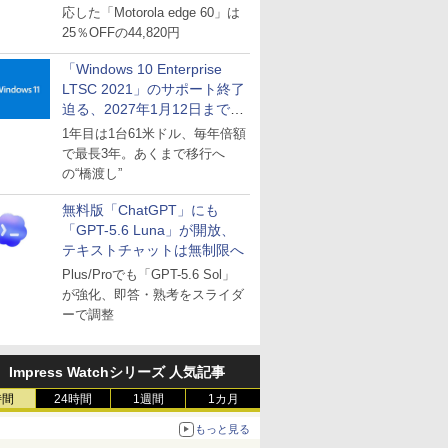
応した「Motorola edge 60」は
25％OFFの44,820円
「Windows 10 Enterprise
LTSC 2021」のサポート終了
迫る、2027年1月12日まで
～ESUは9月1日から販売
1年目は1台61米ドル、毎年倍額
で最長3年。あくまで移行へ
の“橋渡し”
無料版「ChatGPT」にも
「GPT-5.6 Luna」が開放、
テキストチャットは無制限へ
Plus/Proでも「GPT-5.6 Sol」
が強化、即答・熟考をスライダ
ーで調整
Impress Watchシリーズ 人気記事
時間
24時間
1週間
1カ月
もっと見る