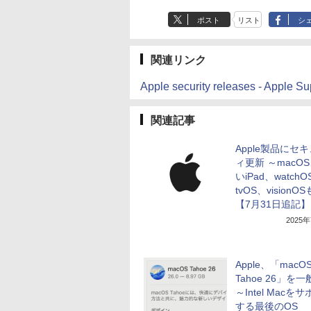
ポスト
リスト
シ
関連リンク
Apple security releases - Apple Su
関連記事
Apple製品にセ
ィ更新 ～macO
いiPad、watchO
tvOS、visionO
【7月31日追記】
2025
Apple、「macO
Tahoe 26」を
～Intel Macを
する最後のOS