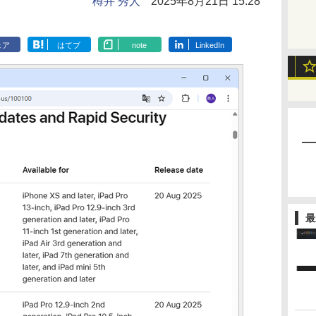
樽井 秀人
2025年8月21日 15:28
ェア
はてブ
note
LinkedIn
最