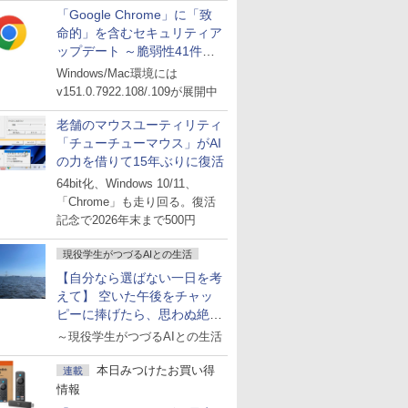
「Google Chrome」に「致
命的」を含むセキュリティア
ップデート ～脆弱性41件に
対処
Windows/Mac環境には
v151.0.7922.108/.109が展開中
老舗のマウスユーティリティ
「チューチューマウス」がAI
の力を借りて15年ぶりに復活
64bit化、Windows 10/11、
「Chrome」も走り回る。復活
記念で2026年末まで500円
現役学生がつづるAIとの生活
【自分なら選ばない一日を考
えて】 空いた午後をチャッ
ピーに捧げたら、思わぬ絶景
に出会った話
～現役学生がつづるAIとの生活
本日みつけたお買い得
連載
情報