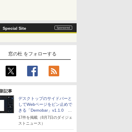
Special Site
窓の杜 をフォローする
新記事
デスクトップのサイドバーと
してWebページをピン止めで
きる「Demobar」v1.1.0 ほ
か
17件を掲載（8月7日のダイジェ
ストニュース）