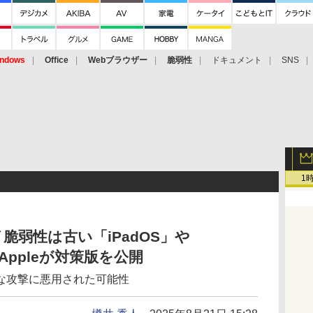
ndows
Office
Webブラウザー
脆弱性
ドキュメント
SNS
1
イ脆弱性は古い「iPadOS」や
Appleが対策版を公開
な攻撃に悪用された可能性