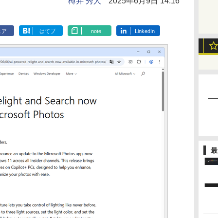
樽井 秀人
2025年6月9日 14:16
ェア
はてブ
note
LinkedIn
最