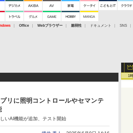
ndows
Office
Webブラウザー
脆弱性
ドキュメント
SNS
1
ォト」アプリに照明コントロールやセマンテ
能
きる新しいAI機能が追加、テスト開始