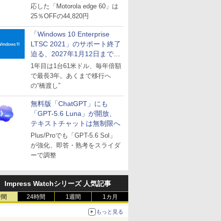
応した「Motorola edge 60」は
25％OFFの44,820円
「Windows 10 Enterprise
LTSC 2021」のサポート終了
迫る、2027年1月12日まで
～ESUは9月1日から販売
1年目は1台61米ドル、毎年倍額
で最長3年。あくまで移行へ
の“橋渡し”
無料版「ChatGPT」にも
「GPT-5.6 Luna」が開放、
テキストチャットは無制限へ
Plus/Proでも「GPT-5.6 Sol」
が強化、即答・熟考をスライダ
ーで調整
Impress Watchシリーズ 人気記事
時間
24時間
1週間
1カ月
もっと見る