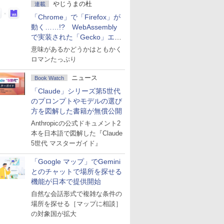
やじうまの杜
連載
「Chrome」で「Firefox」が
動く……!? WebAssembly
で実装された「Gecko」エン
ジン
意味があるかどうかはともかく
ロマンたっぷり
ニュース
Book Watch
「Claude」シリーズ第5世代
のプロンプトやモデルの選び
方を図解した書籍が無償公開
Anthropicの公式ドキュメント2
本を日本語で図解した『Claude
5世代 マスターガイド』
「Google マップ」でGemini
とのチャットで場所を探せる
機能が日本で提供開始
自然な会話形式で複雑な条件の
場所を探せる［マップに相談］
の対象国が拡大