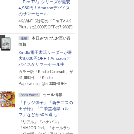
「Fire TV」シリーズが最安
4,980円！Amazonデバイス
のサマーセール
4K/Wi-Fi 6対応の「Fire TV 4K
Plus」は2,000円OFFの7,980円
本日みつけたお買い得
連載
情報
Kindle電子書籍リーダーが最
大8,000円OFF！Amazonデ
バイスがサマーセール中
カラー版「Kindle Colorsoft」が
31,980円。「Kindle
Paperwhite」は5,000円OFF
セール情報
Book Watch
『ドッジ弾子』『新テニスの
王子様』『二階堂地獄ゴル
フ』などが50％還元！
Amazonマンガ週末セール
『リアル』『ハナバス』
『MAJOR 2nd』『オールラウ
ンダー廻』など「アツいスポー