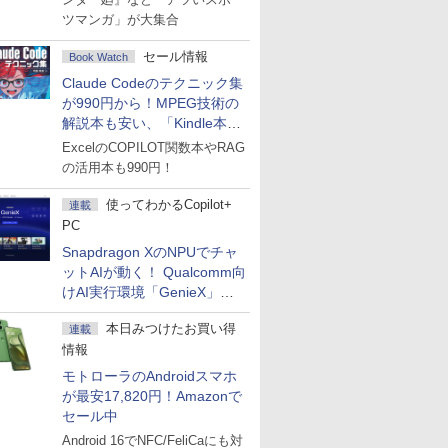
ツマンガ」が大集合
セール情報
Book Watch
Claude Codeのテクニック集
が990円から！MPEG技術の
解説本も安い、「Kindle本サ
マーセール」第2弾開始！
ExcelのCOPILOT関数本やRAG
の活用本も990円！
使ってわかるCopilot+
連載
PC
Snapdragon XのNPUでチャ
ットAIが動く！ Qualcomm向
けAI実行環境「GenieX」を
試してみた
本日みつけたお買い得
連載
情報
モトローラのAndroidスマホ
が最安17,820円！Amazonで
セール中
Android 16でNFC/FeliCaにも対