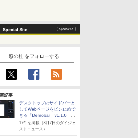
Special Site
窓の杜 をフォローする
新記事
デスクトップのサイドバーと
してWebページをピン止めで
きる「Demobar」v1.1.0 ほ
か
17件を掲載（8月7日のダイジェ
ストニュース）