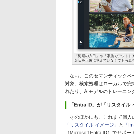
「海辺の夕日」や「家族でアウトド
影日を正確に覚えていなくても写真
なお、このセマンティックベー
対象。検索処理はローカルで完結し
れたり、AIモデルのトレーニ
「Entra ID」が「リスタイル イ
そのほかにも、これまで個人の「M
「リスタイル イメージ」
と
「Im
（Microsoft Entra ID）でサ