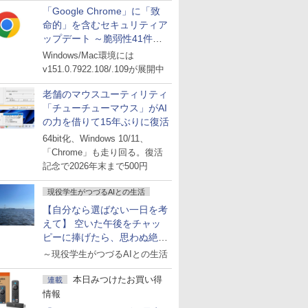
「Google Chrome」に「致
命的」を含むセキュリティア
ップデート ～脆弱性41件に
対処
Windows/Mac環境には
v151.0.7922.108/.109が展開中
老舗のマウスユーティリティ
「チューチューマウス」がAI
の力を借りて15年ぶりに復活
64bit化、Windows 10/11、
「Chrome」も走り回る。復活
記念で2026年末まで500円
現役学生がつづるAIとの生活
【自分なら選ばない一日を考
えて】 空いた午後をチャッ
ピーに捧げたら、思わぬ絶景
に出会った話
～現役学生がつづるAIとの生活
本日みつけたお買い得
連載
情報