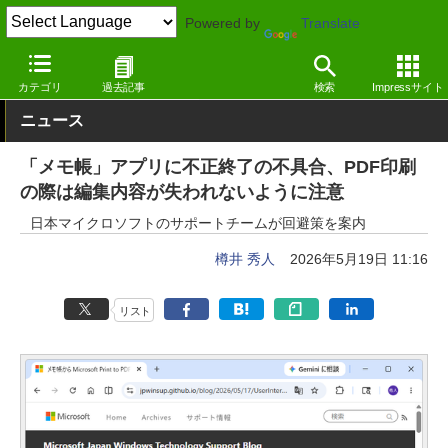
Powered by
Translate
窓の杜
生成AI
文章生成
カテゴリ
過去記事
検索
Impressサイト
ニュース
「メモ帳」アプリに不正終了の不具合、PDF印刷
の際は編集内容が失われないように注意
日本マイクロソフトのサポートチームが回避策を案内
樽井 秀人
2026年5月19日 11:16
リスト