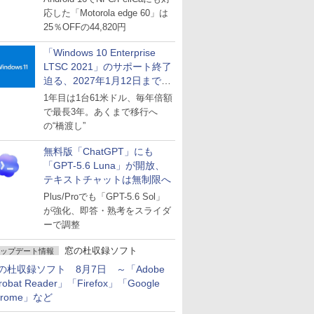
応した「Motorola edge 60」は
25％OFFの44,820円
「Windows 10 Enterprise
LTSC 2021」のサポート終了
迫る、2027年1月12日まで
～ESUは9月1日から販売
1年目は1台61米ドル、毎年倍額
で最長3年。あくまで移行へ
の“橋渡し”
無料版「ChatGPT」にも
「GPT-5.6 Luna」が開放、
テキストチャットは無制限へ
Plus/Proでも「GPT-5.6 Sol」
が強化、即答・熟考をスライダ
ーで調整
窓の杜収録ソフト
ップデート情報
の杜収録ソフト 8月7日 ～「Adobe
robat Reader」「Firefox」「Google
hrome」など