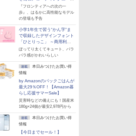
ェント「Muse Code」も
『フロンティアへの次の一
歩』、はるかに高性能なモデル
の登場も予告
小学1年生で習う“かん字”ま
で収録したデザインフォント
「ひとりっこ」 ～商用利用
OK
ぽってり太くてキュート、パラ
パラ感がかわいらしい
本日みつけたお買い得
連載
情報
by Amazonのパックごはんが
最大29％OFF！【Amazon暮
らし応援サマーSale】
災害時などの備えにも！国産米
180g×24個が最安2,978円から
本日みつけたお買い得
連載
情報
【今日までセール！】