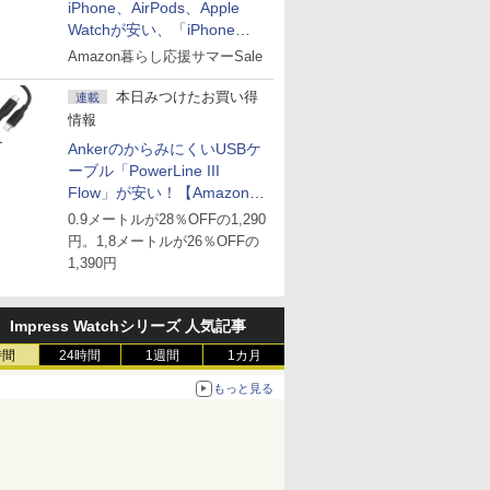
iPhone、AirPods、Apple
Watchが安い、「iPhone
Air」256GB版が139,800円な
Amazon暮らし応援サマーSale
ど
本日みつけたお買い得
連載
情報
AnkerのからみにくいUSBケ
ーブル「PowerLine III
Flow」が安い！【Amazon暮
らし応援サマーSale】
0.9メートルが28％OFFの1,290
円。1,8メートルが26％OFFの
1,390円
Impress Watchシリーズ 人気記事
時間
24時間
1週間
1カ月
もっと見る