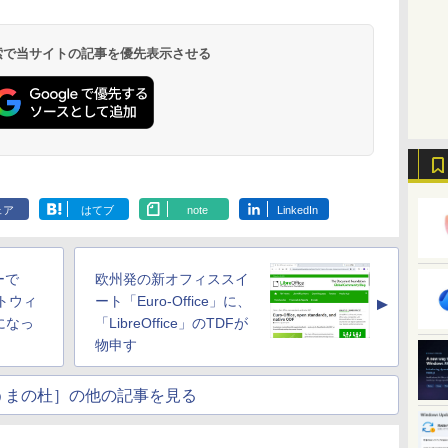
 検索で当サイトの記事を優先表示させる
ェア
はてブ
note
LinkedIn
ーで
欧州発の新オフィススイ
ットウィ
ート「Euro-Office」に、
▲
になっ
「LibreOffice」のTDFが
物申す
うまの杜］の他の記事を見る