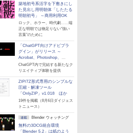
築地初号系活字を下敷きにし
た見出し用明朝体「したたる
明朝初号」 ～商用利用OK
ロック、ホラー、時代劇……端
正な明朝では物足りない“強い
言葉”のために
「ChatGPT向けアドビプラ
グイン」がリリース ～
Acrobat、Photoshop、
Premiereなどの機能を1つの
ChatGPT内で完結する新たなク
プラグインに統合
リエイティブ体験を提供
ZIP/7Z形式専用のシンプルな
圧縮・解凍ツール
「OnlyZIP」v1.018 ほか
19件を掲載（8月6日ダイジェス
トニュース）
Blender ウォッチング
連載
無料の3DCG統合環境
「Blender 5.2」は紙のよう