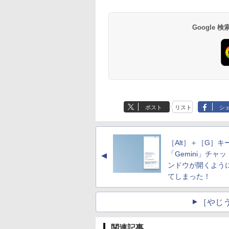
Google
ポスト
リスト
シ
［Alt］＋［G］キ
「Gemini」チャ
▲
ンドウが開くよう
てしまった！
［やじ
関連記事