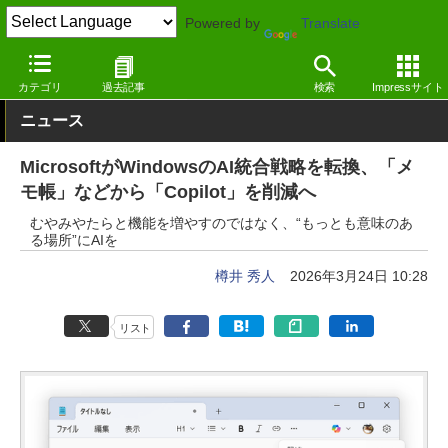
Powered by
Translate
窓の杜
生成AI
Copilot
カテゴリ
過去記事
検索
Impressサイト
ニュース
MicrosoftがWindowsのAI統合戦略を転換、「メ
モ帳」などから「Copilot」を削減へ
むやみやたらと機能を増やすのではなく、“もっとも意味のあ
る場所”にAIを
樽井 秀人
2026年3月24日 10:28
リスト