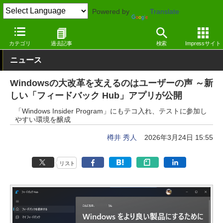
Powered by
Translate
窓の杜
システム・ファイル
システム
Windows
カテゴリ
過去記事
検索
Impressサイト
ニュース
Windowsの大改革を支えるのはユーザーの声 ～新
しい「フィードバック Hub」アプリが公開
「Windows Insider Program」にもテコ入れ、テストに参加し
やすい環境を醸成
樽井 秀人
2026年3月24日 15:55
リスト