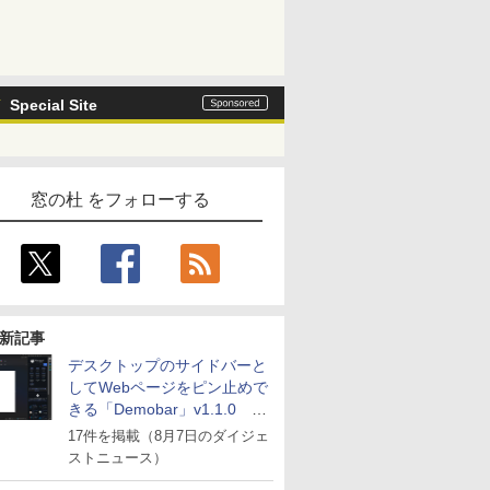
Special Site
窓の杜 をフォローする
新記事
デスクトップのサイドバーと
してWebページをピン止めで
きる「Demobar」v1.1.0 ほ
か
17件を掲載（8月7日のダイジェ
ストニュース）