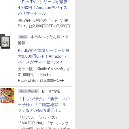
「Fire TV」シリーズが最安
4,980円！Amazonデバイス
のサマーセール
4K/Wi-Fi 6対応の「Fire TV 4K
Plus」は2,000円OFFの7,980円
本日みつけたお買い得
連載
情報
Kindle電子書籍リーダーが最
大8,000円OFF！Amazonデ
バイスがサマーセール中
カラー版「Kindle Colorsoft」が
31,980円。「Kindle
Paperwhite」は5,000円OFF
セール情報
Book Watch
『ドッジ弾子』『新テニスの
王子様』『二階堂地獄ゴル
フ』などが50％還元！
Amazonマンガ週末セール
『リアル』『ハナバス』
『MAJOR 2nd』『オールラウ
ンダー廻』など「アツいスポー