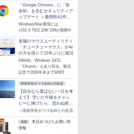
「Google Chrome」に「致
命的」を含むセキュリティア
ップデート ～脆弱性41件に
対処
Windows/Mac環境には
v151.0.7922.108/.109が展開中
老舗のマウスユーティリティ
「チューチューマウス」がAI
の力を借りて15年ぶりに復活
64bit化、Windows 10/11、
「Chrome」も走り回る。復活
記念で2026年末まで500円
現役学生がつづるAIとの生活
【自分なら選ばない一日を考
えて】 空いた午後をチャッ
ピーに捧げたら、思わぬ絶景
に出会った話
～現役学生がつづるAIとの生活
本日みつけたお買い得
連載
情報