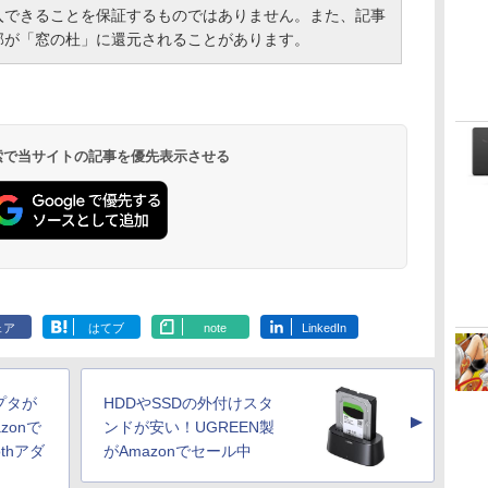
入できることを保証するものではありません。また、記事
部が「窓の杜」に還元されることがあります。
 検索で当サイトの記事を優先表示させる
ェア
はてブ
note
LinkedIn
ダプタが
HDDやSSDの外付けスタ
▲
zonで
ンドが安い！UGREEN製
othアダ
がAmazonでセール中