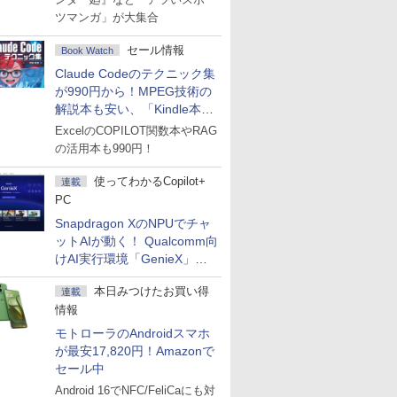
ツマンガ」が大集合
セール情報
Book Watch
Claude Codeのテクニック集
が990円から！MPEG技術の
解説本も安い、「Kindle本サ
マーセール」第2弾開始！
ExcelのCOPILOT関数本やRAG
の活用本も990円！
使ってわかるCopilot+
連載
PC
Snapdragon XのNPUでチャ
ットAIが動く！ Qualcomm向
けAI実行環境「GenieX」を
試してみた
本日みつけたお買い得
連載
情報
モトローラのAndroidスマホ
が最安17,820円！Amazonで
セール中
Android 16でNFC/FeliCaにも対