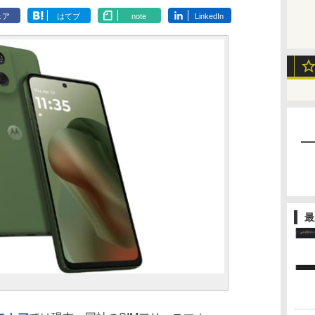
ェア
はてブ
note
LinkedIn
最