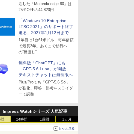
応した「Motorola edge 60」は
25％OFFの44,820円
「Windows 10 Enterprise
LTSC 2021」のサポート終了
迫る、2027年1月12日まで
～ESUは9月1日から販売
1年目は1台61米ドル、毎年倍額
で最長3年。あくまで移行へ
の“橋渡し”
無料版「ChatGPT」にも
「GPT-5.6 Luna」が開放、
テキストチャットは無制限へ
Plus/Proでも「GPT-5.6 Sol」
が強化、即答・熟考をスライダ
ーで調整
Impress Watchシリーズ 人気記事
時間
24時間
1週間
1カ月
もっと見る