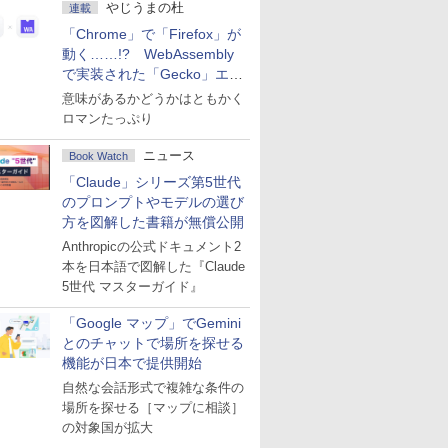
やじうまの杜
連載
「Chrome」で「Firefox」が
動く……!? WebAssembly
で実装された「Gecko」エン
ジン
意味があるかどうかはともかく
ロマンたっぷり
ニュース
Book Watch
「Claude」シリーズ第5世代
のプロンプトやモデルの選び
方を図解した書籍が無償公開
Anthropicの公式ドキュメント2
本を日本語で図解した『Claude
5世代 マスターガイド』
「Google マップ」でGemini
とのチャットで場所を探せる
機能が日本で提供開始
自然な会話形式で複雑な条件の
場所を探せる［マップに相談］
の対象国が拡大