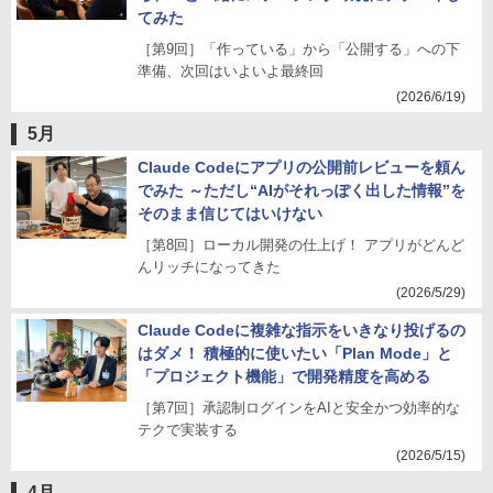
てみた
［第9回］「作っている」から「公開する」への下
準備、次回はいよいよ最終回
(2026/6/19)
5月
Claude Codeにアプリの公開前レビューを頼ん
でみた ～ただし“AIがそれっぽく出した情報”を
そのまま信じてはいけない
［第8回］ローカル開発の仕上げ！ アプリがどんど
んリッチになってきた
(2026/5/29)
Claude Codeに複雑な指示をいきなり投げるの
はダメ！ 積極的に使いたい「Plan Mode」と
「プロジェクト機能」で開発精度を高める
［第7回］承認制ログインをAIと安全かつ効率的な
テクで実装する
(2026/5/15)
4月