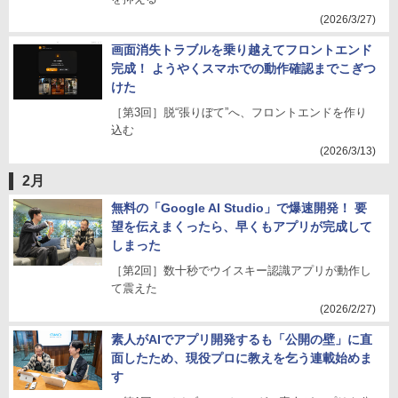
(2026/3/27)
画面消失トラブルを乗り越えてフロントエンド
完成！ ようやくスマホでの動作確認までこぎつ
けた
［第3回］脱“張りぼて”へ、フロントエンドを作り
込む
(2026/3/13)
2月
無料の「Google AI Studio」で爆速開発！ 要
望を伝えまくったら、早くもアプリが完成して
しまった
［第2回］数十秒でウイスキー認識アプリが動作し
て震えた
(2026/2/27)
素人がAIでアプリ開発するも「公開の壁」に直
面したため、現役プロに教えを乞う連載始めま
す