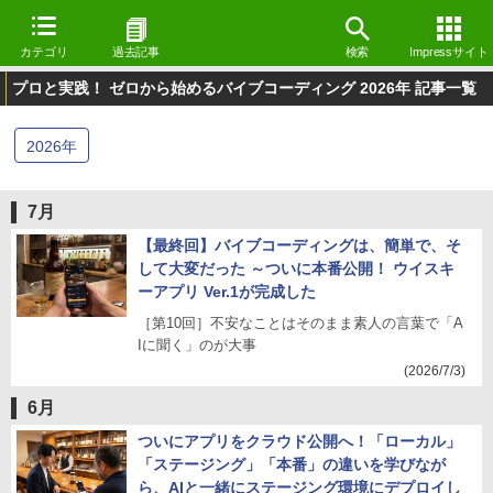
カテゴリ
過去記事
検索
Impressサイト
プロと実践！ ゼロから始めるバイブコーディング 2026年 記事一覧
2026
年
7月
【最終回】バイブコーディングは、簡単で、そ
して大変だった ～ついに本番公開！ ウイスキ
ーアプリ Ver.1が完成した
［第10回］不安なことはそのまま素人の言葉で「A
Iに聞く」のが大事
(2026/7/3)
6月
ついにアプリをクラウド公開へ！「ローカル」
「ステージング」「本番」の違いを学びなが
ら、AIと一緒にステージング環境にデプロイし