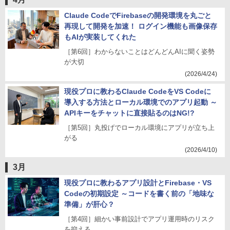
Claude CodeでFirebaseの開発環境を丸ごと
再現して開発を加速！ ログイン機能も画像保存
もAIが実装してくれた
［第6回］わからないことはどんどんAIに聞く姿勢
が大切
(2026/4/24)
現役プロに教わるClaude CodeをVS Codeに
導入する方法とローカル環境でのアプリ起動 ～
APIキーをチャットに直接貼るのはNG!?
［第5回］丸投げでローカル環境にアプリが立ち上
がる
(2026/4/10)
3月
現役プロに教わるアプリ設計とFirebase・VS
Codeの初期設定 ～コードを書く前の「地味な
準備」が肝心？
［第4回］細かい事前設計でアプリ運用時のリスク
を抑える