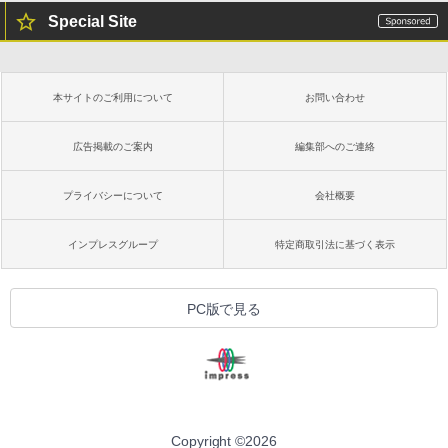
Special Site
Amazon Kindle Colorsoft | 16GBストレ
ージ、防水、7インチカラーディスプレ
イ、色調調節ライト、最大8週間持続バッ
テリー、広告無し、ブラック (2025年発
本サイトのご利用について
お問い合わせ
売)
￥31,980
広告掲載のご案内
編集部へのご連絡
プライバシーについて
会社概要
New Amazon Kindle Scribe Colorsoft |
11インチカラーディスプレイ、64GBスト
レージ、ノート機能搭載、明るさ自動調
インプレスグループ
特定商取引法に基づく表示
整、色調調節ライト、プレミアムペン付
き、グラファイト
￥115,980
PC版で見る
XTEINK X3 電子書籍リーダー 3.7インチ
E-Ink搭載 58g軽量 カードサイズ 16GB内
蔵 SD対応 ミストレグレー
￥12,900
Copyright ©
2026