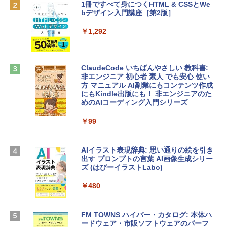
1冊ですべて身につくHTML & CSSとWe
￥162,598
bデザイン入門講座［第2版］
Robloxギフトカード - 2,000 Robux 【限
定バーチャルアイテムを含む】 【オンラ
インゲームコード】 ロブロックス | オン
￥1,292
tomtoc 360°保護 15.6 16インチ パソコ
ラインコード版
ンケース Dell NEC Lavie ASUS HP dyna
book Lenovo対応
￥3,200
ClaudeCode いちばんやさしい 教科書:
￥2,952
非エンジニア 初心者 素人 でも安心 使い
方 マニュアル AI副業にもコンテンツ作成
Robloxギフトカード - 1000 Robux 【限
にもKindle出版にも！ 非エンジニアのた
定バーチャルアイテムを含む】 【オンラ
めのAIコーディング入門シリーズ
【Amazon.co.jp限定】 HP ノートパソコ
インゲームコード】 ロブロックス |オン
ン 15-fd 15.6インチ 16GBメモリ 512GB
ラインコード版
￥99
SSD インテル Core 5
￥1,600
￥129,800
AIイラスト表現辞典: 思い通りの絵を引き
出す プロンプトの言葉 AI画像生成シリー
Microsoft Office Home & Business 202
ズ (はぴーイラストLabo)
Apple 2026 MacBook Air M5チップ搭載
4(最新 永続版)|オンラインコード版|Wind
13インチノートブック：AIとApple Intell
ows11、10/mac対応|PC2台
￥480
igence、13.6インチLiquid Retinaディ
スプレイ、16GBユニファイドメモリ、1
￥39,582
TB SSDストレージ、12MPセンターフレ
ームカメラ、日本語キーボード、Touch I
FM TOWNS ハイパー・カタログ: 本体ハ
D - ミッドナイト
ードウェア・市販ソフトウェアのパーフ
Robloxギフトカード - 10,000 Robux