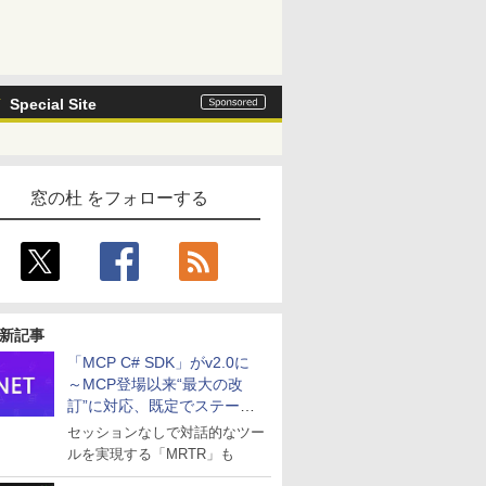
Special Site
窓の杜 をフォローする
新記事
「MCP C# SDK」がv2.0に
～MCP登場以来“最大の改
訂”に対応、既定でステート
レスへ
セッションなしで対話的なツー
ルを実現する「MRTR」も