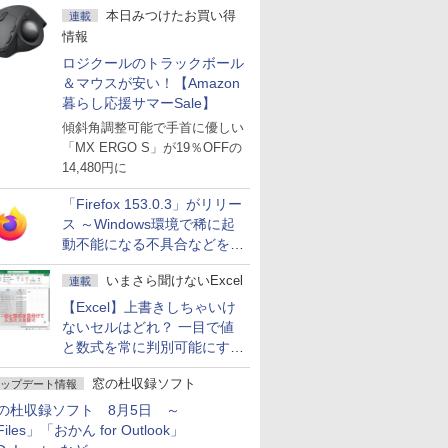
本日みつけたお買い得
連載
情報
ロジクールのトラックボール
＆マウスが安い！【Amazon
暮らし応援サマーSale】
傾斜角調整可能で手首に優しい
「MX ERGO S」が19％OFFの
14,480円に
「Firefox 153.0.3」がリリー
ス ～Windows環境で稀に起
動不能になる不具合などを解
決
いまさら聞けないExcel
連載
【Excel】上書きしちゃいけ
ないセルはどれ？ 一目で値
と数式を常に判別可能にする
方法
窓の杜収録ソフト
ップデート情報
の杜収録ソフト 8月5日 ～
iles」「おかん for Outlook」