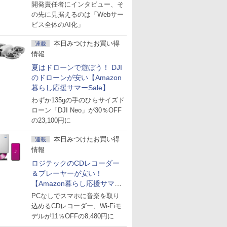
た「GMO AI RAG」は無償の
開発責任者にインタビュー、そ
OSS版で「1社1RAG」を目
の先に見据えるのは「Webサー
指す
ビス全体のAI化」
本日みつけたお買い得
連載
情報
夏はドローンで遊ぼう！ DJI
のドローンが安い【Amazon
暮らし応援サマーSale】
わずか135gの手のひらサイズド
ローン「DJI Neo」が30％OFF
の23,100円に
本日みつけたお買い得
連載
情報
ロジテックのCDレコーダー
＆プレーヤーが安い！
【Amazon暮らし応援サマー
Sale】
PCなしでスマホに音楽を取り
込めるCDレコーダー、Wi-Fiモ
デルが11％OFFの8,480円に