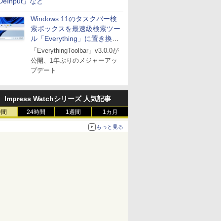
DeInput」など
Windows 11のタスクバー検
索ボックスを最速級検索ツー
ル「Everything」に置き換え
可能に
「EverythingToolbar」v3.0.0が
公開、1年ぶりのメジャーアッ
プデート
Impress Watchシリーズ 人気記事
時間
24時間
1週間
1カ月
もっと見る