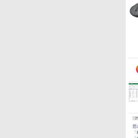
ア
窓
「F