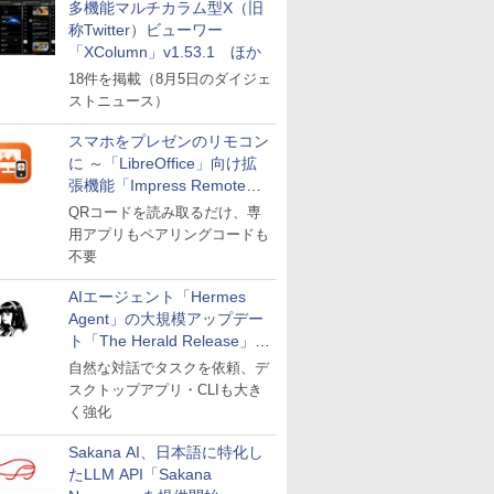
多機能マルチカラム型X（旧
称Twitter）ビューワー
「XColumn」v1.53.1 ほか
18件を掲載（8月5日のダイジェ
ストニュース）
スマホをプレゼンのリモコン
に ～「LibreOffice」向け拡
張機能「Impress Remote」
が公開
QRコードを読み取るだけ、専
用アプリもペアリングコードも
不要
AIエージェント「Hermes
Agent」の大規模アップデー
ト「The Herald Release」が
公開
自然な対話でタスクを依頼、デ
スクトップアプリ・CLIも大き
く強化
Sakana AI、日本語に特化し
たLLM API「Sakana