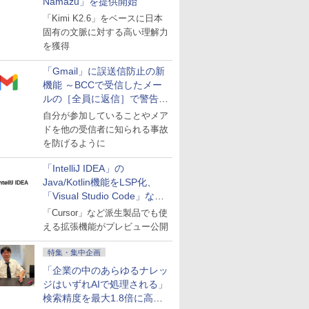
Namazu」を提供開始
「Kimi K2.6」をベースに日本
固有の文脈に対する高い理解力
を獲得
「Gmail」に誤送信防止の新
機能 ～BCCで受信したメー
ルの［全員に返信］で警告を
表示
自分が参加していることやメア
ドを他の受信者に知られる事故
を防げるように
「IntelliJ IDEA」の
Java/Kotlin機能をLSP化、
「Visual Studio Code」など
にも開放
「Cursor」など派生製品でも使
える拡張機能がプレビュー公開
特集・集中企画
「企業の中のあらゆるナレッ
ジはいずれAIで処理される」
検索精度を最大1.8倍に高め