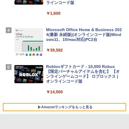
SSD インテル Core 5
ラインコード版
￥129,800
￥1,600
Apple 2026 MacBook Air M5チップ搭載
Microsoft Office Home & Business 202
13インチノートブック：AIとApple Intell
4(最新 永続版)|オンラインコード版|Wind
igence、13.6インチLiquid Retinaディ
ows11、10/mac対応|PC2台
スプレイ、16GBユニファイドメモリ、1
TB SSDストレージ、12MPセンターフレ
￥39,582
ームカメラ、日本語キーボード、Touch I
D - シルバー
Robloxギフトカード - 10,000 Robux
￥261,414
【限定バーチャルアイテムを含む】 【オ
ンラインゲームコード】 ロブロックス |
オンラインコード版
【Amazon.co.jp限定】ASUS ノートパソ
コン Vivobook 15 M1502NAQ 15.6イン
￥14,500
チ AMD Ryzen 7 170 メモリ16GB SSD 5
12GB Microsoft 365 Personal (24か月
版) 搭載 Windows 11 重量1.7kg Wi-Fi 6
Amazonランキングをもっと見る
E クワイエットブルー M1502NAQ-R716
5BUWS
￥109,800