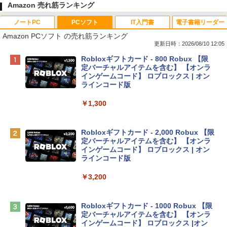
Amazon 売れ筋ランキング
ノートPC
PCソフト
IT入門書
電子書籍リーダー
Amazon PCソフト の売れ筋ランキング
更新日時：2026/08/10 12:05
Apple 2026 MacBook Neo A18 Proチッ
Robloxギフトカード - 800 Robux 【限
プ搭載13インチノートブック：AIとAppl
定バーチャルアイテムを含む】 【オンラ
e Intelligenceのために設計、Liquid Ret
インゲームコード】 ロブロックス | オン
inaディスプレイ、8GBユニファイドメモ
ラインコード版
リ、256GB SSDストレージ、1080p Fac
eTime HDカメラ - インディゴ
￥1,300
￥119,800
Robloxギフトカード - 2,000 Robux 【限
定バーチャルアイテムを含む】 【オンラ
tomtoc 360°保護 15.6 16インチ パソコ
インゲームコード】 ロブロックス | オン
ンケース Dell NEC Lavie ASUS HP dyna
ラインコード版
book Lenovo対応
￥3,200
￥2,952
Robloxギフトカード - 1000 Robux 【限
【Amazon.co.jp限定】 HP ノートパソコ
定バーチャルアイテムを含む】 【オンラ
ン 15-fd 15.6インチ 16GBメモリ 512GB
インゲームコード】 ロブロックス |オン