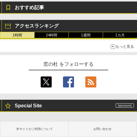
ズ (はぴーイラストLabo)
おすすめ記事
Amazon Kindle Colorsoft | 16GBストレ
￥480
ージ、防水、7インチカラーディスプレ
イ、色調調節ライト、最大8週間持続バッ
テリー、広告無し、ブラック (2025年発
アクセスランキング
売)
FM TOWNS ハイパー・カタログ: 本体ハ
1時間
24時間
1週間
1カ月
ードウェア・市販ソフトウェアのパーフ
￥31,980
ェクトリストと最新エミュレータ紹介
もっと見る
￥1,600
New Amazon Kindle Scribe Colorsoft |
11インチカラーディスプレイ、64GBスト
窓の杜 をフォローする
レージ、ノート機能搭載、明るさ自動調
整、色調調節ライト、プレミアムペン付
き、グラファイト
￥115,980
Special Site
本サイトのご利用について
お問い合わせ