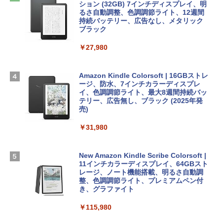
めのAIコーディング入門シリーズ
Apple 2026 MacBook Air M5チップ搭載
ラインコード版
ション (32GB) 7インチディスプレイ、明
13インチノートブック：AIとApple Intell
るさ自動調整、色調調節ライト、12週間
igence、13.6インチLiquid Retinaディ
持続バッテリー、広告なし、メタリック
￥99
￥3,200
スプレイ、16GBユニファイドメモリ、1
ブラック
TB SSDストレージ、12MPセンターフレ
ームカメラ、日本語キーボード、Touch I
￥27,980
1冊ですべて身につくHTML & CSSとWe
Robloxギフトカード - 1000 Robux 【限
D - シルバー
bデザイン入門講座［第2版］
定バーチャルアイテムを含む】 【オンラ
インゲームコード】 ロブロックス |オン
￥261,414
ラインコード版
Amazon Kindle Colorsoft | 16GBストレ
￥1,292
ージ、防水、7インチカラーディスプレ
イ、色調調節ライト、最大8週間持続バッ
￥1,600
【Amazon.co.jp限定】 HP ノートパソコ
テリー、広告無し、ブラック (2025年発
ン 15-fd 15.6インチ 16GBメモリ 512GB
売)
FM TOWNS ハイパー・カタログ: 本体ハ
SSD インテル Core 5
ードウェア・市販ソフトウェアのパーフ
Windows版 | Minecraft (マインクラフ
￥31,980
ェクトリストと最新エミュレータ紹介
ト): Java & Bedrock Edition | オンライ
￥129,800
ンコード版
￥1,600
New Amazon Kindle Scribe Colorsoft |
￥3,600
FMV ノートパソコン WE1-K3 (MS 365 P
11インチカラーディスプレイ、64GBスト
ersonal/Copilotキー搭載/Win 11/15.6型/
レージ、ノート機能搭載、明るさ自動調
Core i5/16GB/SSD 512GB/ホワイト) FM
整、色調調節ライト、プレミアムペン付
VWK3E15W_AZ
き、グラファイト
￥139,880
￥115,980