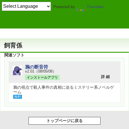
Powered by
Translate
作者情報
飼育係
関連ソフト
鴉の断音符
v2.01（08/05/08）
詳 細
インストールアプリ
鴉の視点で殺人事件の真相に迫るミステリー系ノベルゲ
ーム
無料
トップページに戻る