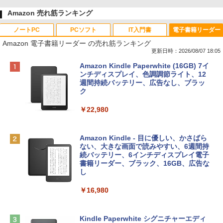
Amazon 売れ筋ランキング
ノートPC
PCソフト
IT入門書
電子書籍リーダー
Amazon 電子書籍リーダー の売れ筋ランキング
更新日時：2026/08/07 18:05
Apple 2026 MacBook Neo A18 Proチッ
Robloxギフトカード - 800 Robux 【限
生成AIパスポート公式テキスト 第４版
Amazon Kindle Paperwhite (16GB) 7イ
プ搭載13インチノートブック：AIとAppl
定バーチャルアイテムを含む】 【オンラ
ンチディスプレイ、色調調節ライト、12
e Intelligence、Liquid Retinaディスプ
インゲームコード】 ロブロックス | オン
週間持続バッテリー、広告なし、ブラッ
￥1,766
レイ、8GBメモリ、512GB SSD、1080p
ラインコード版
ク
FaceTime HDカメラ、Touch ID - インデ
ィゴ + 3年延長 AppleCare+ for 13インチ
￥1,300
￥22,980
MacBook Neo(A18 Pro)|ダウンロード版
AIイラスト表現辞典: 思い通りの絵を引き
￥162,598
出す プロンプトの言葉 AI画像生成シリー
Microsoft Office Home & Business 202
Amazon Kindle - 目に優しい、かさばら
ズ (はぴーイラストLabo)
4(最新 永続版)|オンラインコード版|Wind
ない、大きな画面で読みやすい、6週間持
ows11、10/mac対応|PC2台
続バッテリー、6インチディスプレイ電子
tomtoc 360°保護 15.6 16インチ パソコ
書籍リーダー、ブラック、16GB、広告な
￥480
ンケース Dell NEC Lavie ASUS HP dyna
し
￥39,582
book Lenovo対応
￥16,980
ClaudeCode いちばんやさしい 教科書:
￥2,952
非エンジニア 初心者 素人 でも安心 使い
Robloxギフトカード - 2,000 Robux 【限
方 マニュアル AI副業にもコンテンツ作成
定バーチャルアイテムを含む】 【オンラ
にもKindle出版にも！ 非エンジニアのた
インゲームコード】 ロブロックス | オン
Kindle Paperwhite シグニチャーエディ