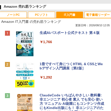
Amazon 売れ筋ランキング
ノートPC
PCソフト
IT入門書
電子書籍リーダー
Amazon IT入門書 の売れ筋ランキング
更新日時：2026/08/10 12:05
Apple 2026 MacBook Neo A18 Proチッ
Robloxギフトカード - 800 Robux 【限
生成AIパスポート公式テキスト 第４版
プ搭載13インチノートブック：AIとAppl
定バーチャルアイテムを含む】 【オンラ
e Intelligenceのために設計、Liquid Ret
インゲームコード】 ロブロックス | オン
￥1,766
inaディスプレイ、8GBユニファイドメモ
ラインコード版
リ、256GB SSDストレージ、1080p Fac
eTime HDカメラ - インディゴ
￥1,300
￥119,800
1冊ですべて身につくHTML & CSSとWe
bデザイン入門講座［第2版］
Robloxギフトカード - 2,000 Robux 【限
定バーチャルアイテムを含む】 【オンラ
tomtoc 360°保護 15.6 16インチ パソコ
インゲームコード】 ロブロックス | オン
￥1,292
ンケース Dell NEC Lavie ASUS HP dyna
ラインコード版
book Lenovo対応
￥3,200
￥2,952
ClaudeCode いちばんやさしい 教科書:
非エンジニア 初心者 素人 でも安心 使い
方 マニュアル AI副業にもコンテンツ作成
Robloxギフトカード - 1000 Robux 【限
にもKindle出版にも！ 非エンジニアのた
【Amazon.co.jp限定】 HP ノートパソコ
定バーチャルアイテムを含む】 【オンラ