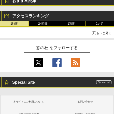
おすすめ記事
Amazon Kindle Colorsoft | 16GBストレ
ージ、防水、7インチカラーディスプレ
イ、色調調節ライト、最大8週間持続バッ
テリー、広告無し、ブラック (2025年発
アクセスランキング
売)
1時間
24時間
1週間
1カ月
￥31,980
もっと見る
New Amazon Kindle Scribe Colorsoft |
11インチカラーディスプレイ、64GBスト
窓の杜 をフォローする
レージ、ノート機能搭載、明るさ自動調
整、色調調節ライト、プレミアムペン付
き、グラファイト
￥115,980
Special Site
本サイトのご利用について
お問い合わせ