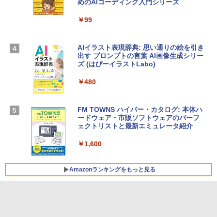
めのAIコーディング入門シリーズ
ン 15-fd 15.6インチ 16GBメモリ 512GB
インゲームコード】 ロブロックス |オン
SSD インテル Core 5
ラインコード版
￥99
￥129,800
￥1,600
AIイラスト表現辞典: 思い通りの絵を引き
出す プロンプトの言葉 AI画像生成シリー
Apple 2026 MacBook Air M5チップ搭載
Microsoft Office Home & Business 202
ズ (はぴーイラストLabo)
13インチノートブック：AIとApple Intell
4(最新 永続版)|オンラインコード版|Wind
igence、13.6インチLiquid Retinaディ
ows11、10/mac対応|PC2台
￥480
スプレイ、16GBユニファイドメモリ、1
TB SSDストレージ、12MPセンターフレ
￥39,582
ームカメラ、日本語キーボード、Touch I
D - シルバー
FM TOWNS ハイパー・カタログ: 本体ハ
ードウェア・市販ソフトウェアのパーフ
Robloxギフトカード - 10,000 Robux
￥261,414
ェクトリストと最新エミュレータ紹介
【限定バーチャルアイテムを含む】 【オ
ンラインゲームコード】 ロブロックス |
￥1,600
オンラインコード版
【Amazon.co.jp限定】ASUS ノートパソ
コン Vivobook 15 M1502NAQ 15.6イン
￥14,500
チ AMD Ryzen 7 170 メモリ16GB SSD 5
Amazonランキングをもっと見る
12GB Microsoft 365 Personal (24か月
版) 搭載 Windows 11 重量1.7kg Wi-Fi 6
E クワイエットブルー M1502NAQ-R716
5BUWS
Amazon Kindle - 目に優しい、かさばら