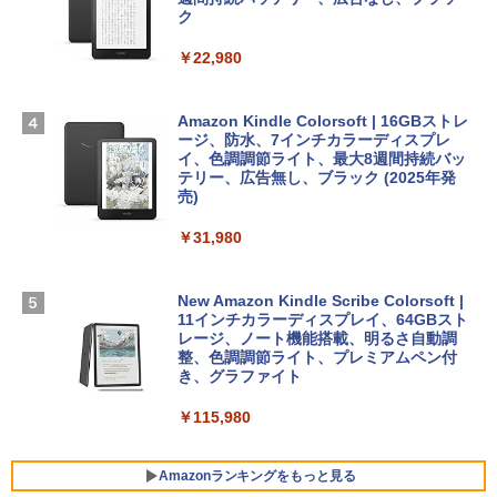
￥39,582
スプレイ、16GBユニファイドメモリ、51
ク
ClaudeCode いちばんやさしい 教科書:
2GB SSDストレージ、12MPセンターフ
非エンジニア 初心者 素人 でも安心 使い
レームカメラ、日本語キーボード、Touc
￥22,980
方 マニュアル AI副業にもコンテンツ作成
Robloxギフトカード - 2,000 Robux 【限
h ID - ミッドナイト
にもKindle出版にも！ 非エンジニアのた
定バーチャルアイテムを含む】 【オンラ
めのAIコーディング入門シリーズ
インゲームコード】 ロブロックス | オン
￥224,800
ラインコード版
Amazon Kindle Colorsoft | 16GBストレ
￥99
ージ、防水、7インチカラーディスプレ
イ、色調調節ライト、最大8週間持続バッ
￥3,200
【Amazon.co.jp限定】 HP ノートパソコ
テリー、広告無し、ブラック (2025年発
ン 15-fd 15.6インチ 16GBメモリ 512GB
売)
FM TOWNS ハイパー・カタログ: 本体ハ
SSD インテル Core 5
ードウェア・市販ソフトウェアのパーフ
Windows版 | Minecraft (マインクラフ
￥31,980
ェクトリストと最新エミュレータ紹介
ト): Java & Bedrock Edition | オンライ
￥129,800
ンコード版
￥1,600
New Amazon Kindle Scribe Colorsoft |
￥3,600
FMV ノートパソコン WE1-K3 (MS 365 P
11インチカラーディスプレイ、64GBスト
ersonal/Copilotキー搭載/Win 11/15.6型/
レージ、ノート機能搭載、明るさ自動調
Core i5/16GB/SSD 512GB/ホワイト) FM
整、色調調節ライト、プレミアムペン付
VWK3E15W_AZ
き、グラファイト
￥139,880
￥115,980
Amazonランキングをもっと見る