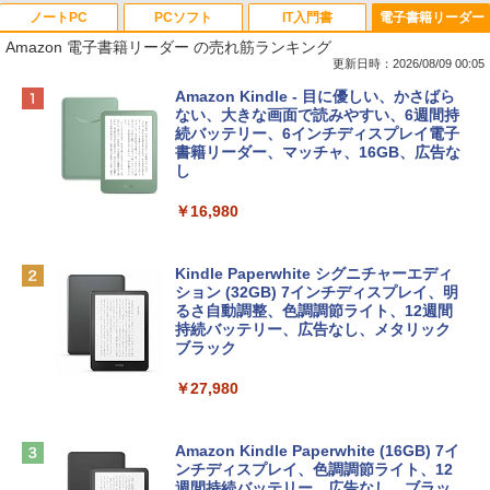
ノートPC
PCソフト
IT入門書
電子書籍リーダー
Amazon 電子書籍リーダー の売れ筋ランキング
更新日時：2026/08/09 00:05
Apple 2026 MacBook Neo A18 Proチッ
Robloxギフトカード - 800 Robux 【限
生成AIパスポート公式テキスト 第４版
Amazon Kindle - 目に優しい、かさばら
プ搭載13インチノートブック：AIとAppl
定バーチャルアイテムを含む】 【オンラ
ない、大きな画面で読みやすい、6週間持
e Intelligenceのために設計、Liquid Ret
インゲームコード】 ロブロックス | オン
続バッテリー、6インチディスプレイ電子
￥1,766
inaディスプレイ、8GBユニファイドメモ
ラインコード版
書籍リーダー、マッチャ、16GB、広告な
リ、512GB SSDストレージ、1080p Fac
し
eTime HDカメラ、Touch ID - インディ
￥1,300
ゴ
￥16,980
AIイラスト表現辞典: 思い通りの絵を引き
￥137,800
出す プロンプトの言葉 AI画像生成シリー
Robloxギフトカード - 1000 Robux 【限
ズ (はぴーイラストLabo)
定バーチャルアイテムを含む】 【オンラ
Kindle Paperwhite シグニチャーエディ
インゲームコード】 ロブロックス |オン
ション (32GB) 7インチディスプレイ、明
tomtoc 360°保護 15.6 16インチ パソコ
ラインコード版
るさ自動調整、色調調節ライト、12週間
￥480
ンケース Dell NEC Lavie ASUS HP dyna
持続バッテリー、広告なし、メタリック
book Lenovo対応
ブラック
￥1,600
1冊ですべて身につくHTML & CSSとWe
￥2,952
￥27,980
bデザイン入門講座［第2版］
Microsoft Office Home & Business 202
4(最新 永続版)|オンラインコード版|Wind
￥1,292
Apple 2026 MacBook Air M5チップ搭載
ows11、10/mac対応|PC2台
Amazon Kindle Paperwhite (16GB) 7イ
13インチノートブック：AIとApple Intell
ンチディスプレイ、色調調節ライト、12
igence、13.6インチLiquid Retinaディ
週間持続バッテリー、広告なし、ブラッ