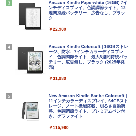
めのAIコーディング入門シリーズ
ン 15-fd 15.6インチ 16GBメモリ 512GB
インゲームコード】 ロブロックス |オン
Amazon Kindle Paperwhite (16GB) 7イ
SSD インテル Core 5
ラインコード版
ンチディスプレイ、色調調節ライト、12
￥99
週間持続バッテリー、広告なし、ブラッ
ク
￥129,800
￥1,600
￥22,980
AIイラスト表現辞典: 思い通りの絵を引き
出す プロンプトの言葉 AI画像生成シリー
Apple 2026 MacBook Air M5チップ搭載
Microsoft Office Home & Business 202
ズ (はぴーイラストLabo)
13インチノートブック：AIとApple Intell
4(最新 永続版)|オンラインコード版|Wind
igence、13.6インチLiquid Retinaディ
ows11、10/mac対応|PC2台
Amazon Kindle Colorsoft | 16GBストレ
￥480
スプレイ、16GBユニファイドメモリ、1
ージ、防水、7インチカラーディスプレ
TB SSDストレージ、12MPセンターフレ
イ、色調調節ライト、最大8週間持続バッ
￥39,582
ームカメラ、日本語キーボード、Touch I
テリー、広告無し、ブラック (2025年発
D - シルバー
売)
FM TOWNS ハイパー・カタログ: 本体ハ
ードウェア・市販ソフトウェアのパーフ
Robloxギフトカード - 10,000 Robux
￥261,414
￥31,980
ェクトリストと最新エミュレータ紹介
【限定バーチャルアイテムを含む】 【オ
ンラインゲームコード】 ロブロックス |
￥1,600
オンラインコード版
【Amazon.co.jp限定】ASUS ノートパソ
New Amazon Kindle Scribe Colorsoft |
コン Vivobook 15 M1502NAQ 15.6イン
11インチカラーディスプレイ、64GBスト
￥14,500
チ AMD Ryzen 7 170 メモリ16GB SSD 5
レージ、ノート機能搭載、明るさ自動調
12GB Microsoft 365 Personal (24か月
整、色調調節ライト、プレミアムペン付
版) 搭載 Windows 11 重量1.7kg Wi-Fi 6
き、グラファイト
E クワイエットブルー M1502NAQ-R716
5BUWS
￥115,980