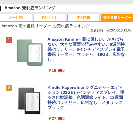
Amazon 売れ筋ランキング
ノートPC
PCソフト
IT入門書
電子書籍リーダー
Amazon 電子書籍リーダー の売れ筋ランキング
更新日時：2026/08/10 12:05
Apple 2026 MacBook Neo A18 Proチッ
Robloxギフトカード - 800 Robux 【限
生成AIパスポート公式テキスト 第４版
Amazon Kindle - 目に優しい、かさばら
プ搭載13インチノートブック：AIとAppl
定バーチャルアイテムを含む】 【オンラ
ない、大きな画面で読みやすい、6週間持
e Intelligenceのために設計、Liquid Ret
インゲームコード】 ロブロックス | オン
続バッテリー、6インチディスプレイ電子
￥1,766
inaディスプレイ、8GBユニファイドメモ
ラインコード版
書籍リーダー、マッチャ、16GB、広告な
リ、256GB SSDストレージ、1080p Fac
し
eTime HDカメラ - インディゴ
￥1,300
￥16,980
￥119,800
1冊ですべて身につくHTML & CSSとWe
bデザイン入門講座［第2版］
Robloxギフトカード - 2,000 Robux 【限
定バーチャルアイテムを含む】 【オンラ
Kindle Paperwhite シグニチャーエディ
tomtoc 360°保護 15.6 16インチ パソコ
インゲームコード】 ロブロックス | オン
ション (32GB) 7インチディスプレイ、明
￥1,292
ンケース Dell NEC Lavie ASUS HP dyna
ラインコード版
るさ自動調整、色調調節ライト、12週間
book Lenovo対応
持続バッテリー、広告なし、メタリック
ブラック
￥3,200
￥2,952
ClaudeCode いちばんやさしい 教科書:
￥27,980
非エンジニア 初心者 素人 でも安心 使い
方 マニュアル AI副業にもコンテンツ作成
Robloxギフトカード - 1000 Robux 【限
にもKindle出版にも！ 非エンジニアのた
【Amazon.co.jp限定】 HP ノートパソコ
定バーチャルアイテムを含む】 【オンラ