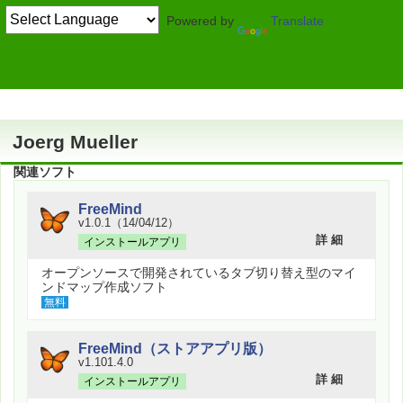
Powered by
Translate
作者情報
Joerg Mueller
関連ソフト
FreeMind
v1.0.1（14/04/12）
詳 細
インストールアプリ
オープンソースで開発されているタブ切り替え型のマイ
ンドマップ作成ソフト
無料
FreeMind（ストアアプリ版）
v1.101.4.0
詳 細
インストールアプリ