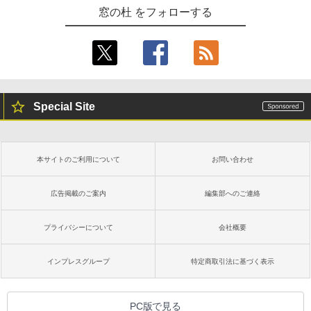
￥3,600
11インチカラーディスプレイ、64GBスト
窓の杜 をフォローする
レージ、ノート機能搭載、明るさ自動調
整、色調調節ライト、プレミアムペン付
き、グラファイト
￥115,980
Special Site
本サイトのご利用について
お問い合わせ
広告掲載のご案内
編集部へのご連絡
プライバシーについて
会社概要
インプレスグループ
特定商取引法に基づく表示
PC版で見る