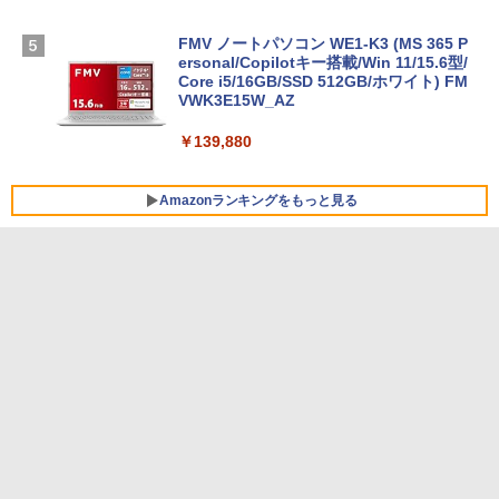
FMV ノートパソコン WE1-K3 (MS 365 P
ersonal/Copilotキー搭載/Win 11/15.6型/
Core i5/16GB/SSD 512GB/ホワイト) FM
VWK3E15W_AZ
￥139,880
Amazonランキングをもっと見る
Robloxギフトカード - 800 Robux 【限
生成AIパスポート公式テキスト 第４版
Amazon Kindle Paperwhite (16GB) 7イ
定バーチャルアイテムを含む】 【オンラ
ンチディスプレイ、色調調節ライト、12
インゲームコード】 ロブロックス | オン
週間持続バッテリー、広告なし、ブラッ
￥1,766
ラインコード版
ク
￥1,300
￥22,980
AIイラスト表現辞典: 思い通りの絵を引き
出す プロンプトの言葉 AI画像生成シリー
Microsoft Office Home & Business 202
Amazon Kindle - 目に優しい、かさばら
ズ (はぴーイラストLabo)
4(最新 永続版)|オンラインコード版|Wind
ない、大きな画面で読みやすい、6週間持
ows11、10/mac対応|PC2台
続バッテリー、6インチディスプレイ電子