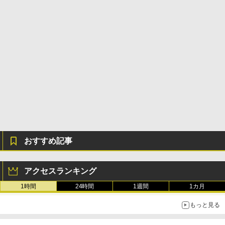
書籍リーダー、ブラック、16GB、広告な
￥480
し
￥39,582
￥16,980
ClaudeCode いちばんやさしい 教科書:
非エンジニア 初心者 素人 でも安心 使い
Robloxギフトカード - 2,000 Robux 【限
方 マニュアル AI副業にもコンテンツ作成
定バーチャルアイテムを含む】 【オンラ
にもKindle出版にも！ 非エンジニアのた
インゲームコード】 ロブロックス | オン
Kindle Paperwhite シグニチャーエディ
めのAIコーディング入門シリーズ
ラインコード版
ション (32GB) 7インチディスプレイ、明
るさ自動調整、色調調節ライト、12週間
持続バッテリー、広告なし、メタリック
￥99
￥3,200
ブラック
￥27,980
1冊ですべて身につくHTML & CSSとWe
Robloxギフトカード - 1000 Robux 【限
bデザイン入門講座［第2版］
定バーチャルアイテムを含む】 【オンラ
インゲームコード】 ロブロックス |オン
おすすめ記事
ラインコード版
Amazon Kindle Colorsoft | 16GBストレ
￥1,292
ージ、防水、7インチカラーディスプレ
イ、色調調節ライト、最大8週間持続バッ
￥1,600
テリー、広告無し、ブラック (2025年発
アクセスランキング
売)
FM TOWNS ハイパー・カタログ: 本体ハ
1時間
24時間
1週間
1カ月
ードウェア・市販ソフトウェアのパーフ
Windows版 | Minecraft (マインクラフ
￥31,980
ェクトリストと最新エミュレータ紹介
ト): Java & Bedrock Edition | オンライ
もっと見る
ンコード版
￥1,600
New Amazon Kindle Scribe Colorsoft |