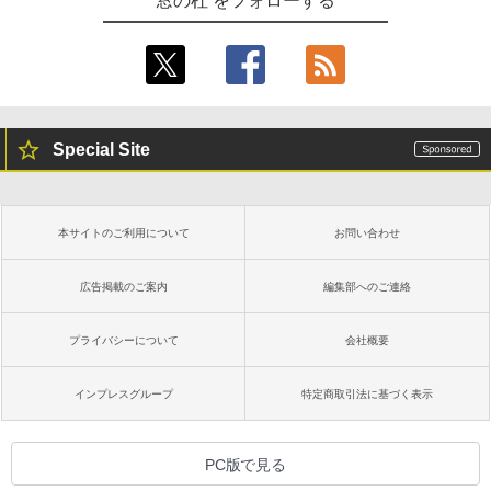
窓の杜 をフォローする
レージ、ノート機能搭載、明るさ自動調
整、色調調節ライト、プレミアムペン付
き、グラファイト
￥115,980
Special Site
本サイトのご利用について
お問い合わせ
広告掲載のご案内
編集部へのご連絡
プライバシーについて
会社概要
インプレスグループ
特定商取引法に基づく表示
PC版で見る