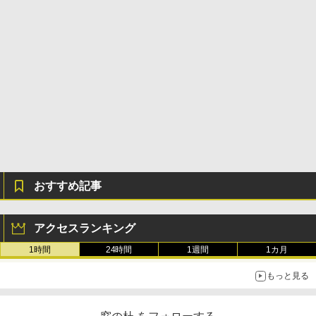
持続バッテリー、広告なし、メタリック
ブラック
￥1,600
ClaudeCode いちばんやさしい 教科書:
￥27,980
非エンジニア 初心者 素人 でも安心 使い
方 マニュアル AI副業にもコンテンツ作成
Robloxギフトカード - 2,000 Robux 【限
にもKindle出版にも！ 非エンジニアのた
定バーチャルアイテムを含む】 【オンラ
めのAIコーディング入門シリーズ
インゲームコード】 ロブロックス | オン
Amazon Kindle Paperwhite (16GB) 7イ
ラインコード版
ンチディスプレイ、色調調節ライト、12
￥99
週間持続バッテリー、広告なし、ブラッ
ク
￥3,200
￥22,980
AIイラスト表現辞典: 思い通りの絵を引き
出す プロンプトの言葉 AI画像生成シリー
Microsoft Office Home & Business 202
ズ (はぴーイラストLabo)
4(最新 永続版)|オンラインコード版|Wind
おすすめ記事
ows11、10/mac対応|PC2台
Amazon Kindle Colorsoft | 16GBストレ
￥480
ージ、防水、7インチカラーディスプレ
イ、色調調節ライト、最大8週間持続バッ
￥39,582
テリー、広告無し、ブラック (2025年発
アクセスランキング
売)
FM TOWNS ハイパー・カタログ: 本体ハ
1時間
24時間
1週間
1カ月
ードウェア・市販ソフトウェアのパーフ
Windows版 | Minecraft (マインクラフ
￥31,980
ェクトリストと最新エミュレータ紹介
ト): Java & Bedrock Edition | オンライ
もっと見る
ンコード版
￥1,600
New Amazon Kindle Scribe Colorsoft |
￥3,600
11インチカラーディスプレイ、64GBスト