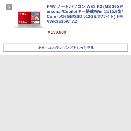
FMV ノートパソコン WE1-K3 (MS 365 P
ersonal/Copilotキー搭載/Win 11/15.6型/
Core i5/16GB/SSD 512GB/ホワイト) FM
VWK3E15W_AZ
￥139,880
Amazonランキングをもっと見る
Robloxギフトカード - 800 Robux 【限
生成AIパスポート公式テキスト 第４版
Amazon Kindle - 目に優しい、かさばら
定バーチャルアイテムを含む】 【オンラ
ない、大きな画面で読みやすい、6週間持
インゲームコード】 ロブロックス | オン
続バッテリー、6インチディスプレイ電子
￥1,766
ラインコード版
書籍リーダー、マッチャ、16GB、広告な
し
￥1,300
￥16,980
1冊ですべて身につくHTML & CSSとWe
bデザイン入門講座［第2版］
Robloxギフトカード - 1000 Robux 【限
定バーチャルアイテムを含む】 【オンラ
Kindle Paperwhite シグニチャーエディ
インゲームコード】 ロブロックス |オン
ション (32GB) 7インチディスプレイ、明
￥1,292
ラインコード版
るさ自動調整、色調調節ライト、12週間