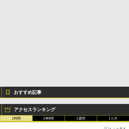
ない、大きな画面で読みやすい、6週間持
続バッテリー、6インチディスプレイ電子
書籍リーダー、ブラック、16GB、広告な
し
￥16,980
Kindle Paperwhite シグニチャーエディ
ション (32GB) 7インチディスプレイ、明
るさ自動調整、色調調節ライト、12週間
持続バッテリー、広告なし、メタリック
ブラック
￥27,980
おすすめ記事
Amazon Kindle Colorsoft | 16GBストレ
ージ、防水、7インチカラーディスプレ
イ、色調調節ライト、最大8週間持続バッ
テリー、広告無し、ブラック (2025年発
アクセスランキング
売)
1時間
24時間
1週間
1カ月
￥31,980