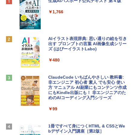
Apple 2026 MacBook Neo A18 Proチッ
Robloxギフトカード - 800 Robux 【限
生成AIパスポート公式テキスト 第４版
プ搭載13インチノートブック：AIとAppl
定バーチャルアイテムを含む】 【オンラ
e Intelligence、Liquid Retinaディスプ
インゲームコード】 ロブロックス | オン
￥1,766
レイ、8GBメモリ、512GB SSD、1080p
ラインコード版
FaceTime HDカメラ、Touch ID - インデ
ィゴ + 3年延長 AppleCare+ for 13インチ
￥1,300
MacBook Neo(A18 Pro)|ダウンロード版
AIイラスト表現辞典: 思い通りの絵を引き
￥162,598
出す プロンプトの言葉 AI画像生成シリー
Microsoft Office Home & Business 202
ズ (はぴーイラストLabo)
4(最新 永続版)|オンラインコード版|Wind
ows11、10/mac対応|PC2台
tomtoc 360°保護 15.6 16インチ パソコ
￥480
ンケース Dell NEC Lavie ASUS HP dyna
￥39,582
book Lenovo対応
ClaudeCode いちばんやさしい 教科書:
￥2,952
非エンジニア 初心者 素人 でも安心 使い
Robloxギフトカード - 2,000 Robux 【限
方 マニュアル AI副業にもコンテンツ作成
定バーチャルアイテムを含む】 【オンラ
にもKindle出版にも！ 非エンジニアのた
インゲームコード】 ロブロックス | オン
めのAIコーディング入門シリーズ
Apple 2026 MacBook Air M5チップ搭載
ラインコード版
13インチノートブック：AIとApple Intell
igence、13.6インチLiquid Retinaディ
￥99
￥3,200
スプレイ、16GBユニファイドメモリ、1
TB SSDストレージ、12MPセンターフレ
ームカメラ、日本語キーボード、Touch I
1冊ですべて身につくHTML & CSSとWe
Robloxギフトカード - 1000 Robux 【限
D - シルバー
bデザイン入門講座［第2版］
定バーチャルアイテムを含む】 【オンラ