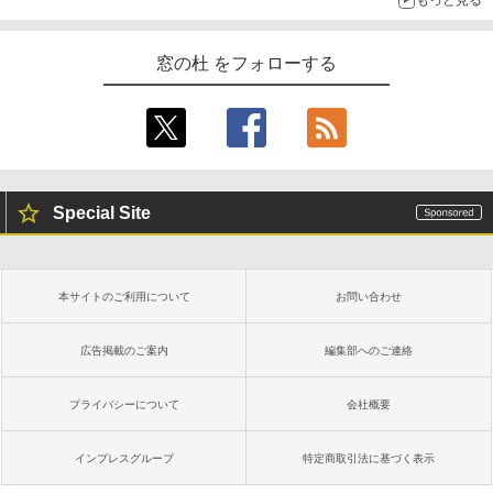
もっと見る
New Amazon Kindle Scribe Colorsoft |
11インチカラーディスプレイ、64GBスト
窓の杜 をフォローする
レージ、ノート機能搭載、明るさ自動調
整、色調調節ライト、プレミアムペン付
き、グラファイト
￥115,980
Special Site
本サイトのご利用について
お問い合わせ
広告掲載のご案内
編集部へのご連絡
プライバシーについて
会社概要
インプレスグループ
特定商取引法に基づく表示