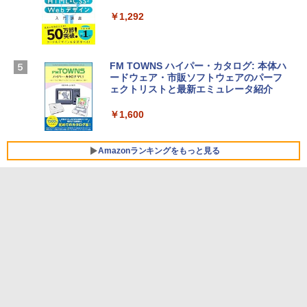
インゲームコード】 ロブロックス |オン
￥261,414
ラインコード版
￥1,292
￥1,600
【Amazon.co.jp限定】 HP ノートパソコ
ン 15-fd 15.6インチ 16GBメモリ 512GB
FM TOWNS ハイパー・カタログ: 本体ハ
SSD インテル Core 5
ードウェア・市販ソフトウェアのパーフ
Windows版 | Minecraft (マインクラフ
ェクトリストと最新エミュレータ紹介
ト): Java & Bedrock Edition | オンライ
￥129,800
ンコード版
￥1,600
￥3,600
FMV ノートパソコン WE1-K3 (MS 365 P
ersonal/Copilotキー搭載/Win 11/15.6型/
Amazonランキングをもっと見る
Core i5/16GB/SSD 512GB/ホワイト) FM
VWK3E15W_AZ
￥139,880
Amazon Kindle Paperwhite (16GB) 7イ
ンチディスプレイ、色調調節ライト、12
週間持続バッテリー、広告なし、ブラッ
ク
￥22,980
Amazon Kindle - 目に優しい、かさばら