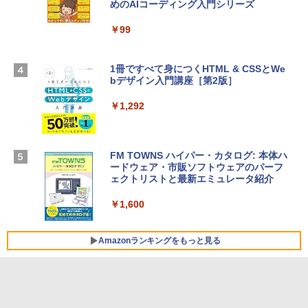
めのAIコーディング入門シリーズ
13インチノートブック：AIとApple Intell
ows11、10/mac対応|PC2台
igence、13.6インチLiquid Retinaディ
スプレイ、16GBユニファイドメモリ、1
￥99
￥39,582
TB SSDストレージ、12MPセンターフレ
ームカメラ、日本語キーボード、Touch I
D - シルバー
1冊ですべて身につくHTML & CSSとWe
Robloxギフトカード - 2,000 Robux 【限
bデザイン入門講座［第2版］
定バーチャルアイテムを含む】 【オンラ
￥261,414
インゲームコード】 ロブロックス | オン
ラインコード版
￥1,292
【Amazon.co.jp限定】 HP ノートパソコ
￥3,200
ン 15-fd 15.6インチ 16GBメモリ 512GB
SSD インテル Core 5
FM TOWNS ハイパー・カタログ: 本体ハ
ードウェア・市販ソフトウェアのパーフ
Windows版 | Minecraft (マインクラフ
￥129,800
ェクトリストと最新エミュレータ紹介
ト): Java & Bedrock Edition | オンライ
ンコード版
￥1,600
FMV ノートパソコン WE1-K3 (MS 365 P
￥3,600
ersonal/Copilotキー搭載/Win 11/15.6型/
Core i5/16GB/SSD 512GB/ホワイト) FM
Amazonランキングをもっと見る
VWK3E15W_AZ
￥139,880
Amazon Kindle Paperwhite (16GB) 7イ