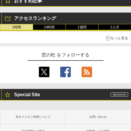
おすすめ記事
Amazon Kindle Colorsoft | 16GBストレ
ージ、防水、7インチカラーディスプレ
イ、色調調節ライト、最大8週間持続バッ
テリー、広告無し、ブラック (2025年発
アクセスランキング
売)
1時間
24時間
1週間
1カ月
￥31,980
もっと見る
New Amazon Kindle Scribe Colorsoft |
11インチカラーディスプレイ、64GBスト
窓の杜 をフォローする
レージ、ノート機能搭載、明るさ自動調
整、色調調節ライト、プレミアムペン付
き、グラファイト
￥115,980
Special Site
本サイトのご利用について
お問い合わせ