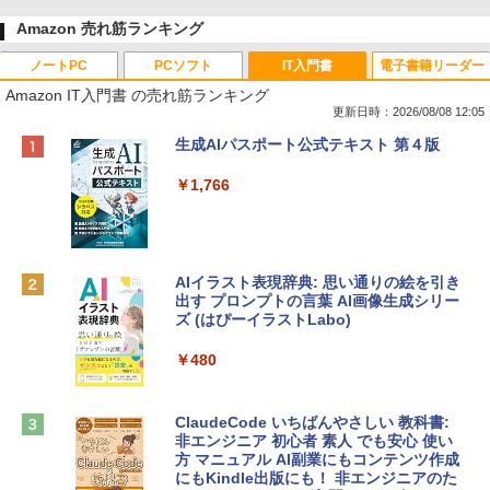
Amazon 売れ筋ランキング
ノートPC
PCソフト
IT入門書
電子書籍リーダー
Amazon IT入門書 の売れ筋ランキング
更新日時：2026/08/08 12:05
Apple 2026 MacBook Neo A18 Proチッ
Robloxギフトカード - 800 Robux 【限
生成AIパスポート公式テキスト 第４版
プ搭載13インチノートブック：AIとAppl
定バーチャルアイテムを含む】 【オンラ
e Intelligenceのために設計、Liquid Ret
インゲームコード】 ロブロックス | オン
￥1,766
inaディスプレイ、8GBユニファイドメモ
ラインコード版
リ、256GB SSDストレージ、1080p Fac
eTime HDカメラ - インディゴ
￥1,300
￥119,800
AIイラスト表現辞典: 思い通りの絵を引き
出す プロンプトの言葉 AI画像生成シリー
Robloxギフトカード - 1000 Robux 【限
ズ (はぴーイラストLabo)
定バーチャルアイテムを含む】 【オンラ
tomtoc 360°保護 15.6 16インチ パソコ
インゲームコード】 ロブロックス |オン
ンケース Dell NEC Lavie ASUS HP dyna
ラインコード版
￥480
book Lenovo対応
￥1,600
￥2,952
ClaudeCode いちばんやさしい 教科書:
非エンジニア 初心者 素人 でも安心 使い
方 マニュアル AI副業にもコンテンツ作成
Microsoft Office Home & Business 202
にもKindle出版にも！ 非エンジニアのた
Apple 2026 MacBook Air M5チップ搭載
4(最新 永続版)|オンラインコード版|Wind