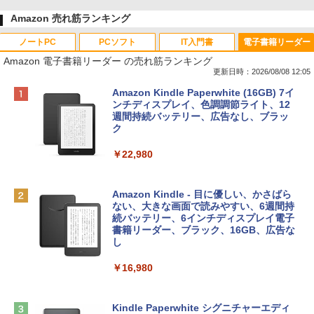
Amazon 売れ筋ランキング
ノートPC
PCソフト
IT入門書
電子書籍リーダー
Amazon 電子書籍リーダー の売れ筋ランキング
更新日時：2026/08/08 12:05
Apple 2026 MacBook Neo A18 Proチッ
Robloxギフトカード - 800 Robux 【限
生成AIパスポート公式テキスト 第４版
Amazon Kindle Paperwhite (16GB) 7イ
プ搭載13インチノートブック：AIとAppl
定バーチャルアイテムを含む】 【オンラ
ンチディスプレイ、色調調節ライト、12
e Intelligenceのために設計、Liquid Ret
インゲームコード】 ロブロックス | オン
週間持続バッテリー、広告なし、ブラッ
￥1,766
inaディスプレイ、8GBユニファイドメモ
ラインコード版
ク
リ、256GB SSDストレージ、1080p Fac
eTime HDカメラ - インディゴ
￥1,300
￥22,980
￥119,800
AIイラスト表現辞典: 思い通りの絵を引き
出す プロンプトの言葉 AI画像生成シリー
Robloxギフトカード - 1000 Robux 【限
Amazon Kindle - 目に優しい、かさばら
ズ (はぴーイラストLabo)
定バーチャルアイテムを含む】 【オンラ
ない、大きな画面で読みやすい、6週間持
tomtoc 360°保護 15.6 16インチ パソコ
インゲームコード】 ロブロックス |オン
続バッテリー、6インチディスプレイ電子
ンケース Dell NEC Lavie ASUS HP dyna
ラインコード版
書籍リーダー、ブラック、16GB、広告な
￥480
book Lenovo対応
し
￥1,600
￥2,952
￥16,980
ClaudeCode いちばんやさしい 教科書:
非エンジニア 初心者 素人 でも安心 使い
方 マニュアル AI副業にもコンテンツ作成
Microsoft Office Home & Business 202
にもKindle出版にも！ 非エンジニアのた
Apple 2026 MacBook Air M5チップ搭載
4(最新 永続版)|オンラインコード版|Wind
Kindle Paperwhite シグニチャーエディ