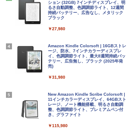
めのAIコーディング入門シリーズ
13インチノートブック：AIとApple Intell
ows11、10/mac対応|PC2台
ション (32GB) 7インチディスプレイ、明
igence、13.6インチLiquid Retinaディ
るさ自動調整、色調調節ライト、12週間
スプレイ、16GBユニファイドメモリ、1
持続バッテリー、広告なし、メタリック
￥99
￥39,582
TB SSDストレージ、12MPセンターフレ
ブラック
ームカメラ、日本語キーボード、Touch I
D - シルバー
￥27,980
1冊ですべて身につくHTML & CSSとWe
Robloxギフトカード - 2,000 Robux 【限
bデザイン入門講座［第2版］
定バーチャルアイテムを含む】 【オンラ
￥261,414
インゲームコード】 ロブロックス | オン
ラインコード版
Amazon Kindle Colorsoft | 16GBストレ
￥1,292
ージ、防水、7インチカラーディスプレ
【Amazon.co.jp限定】 HP ノートパソコ
イ、色調調節ライト、最大8週間持続バッ
￥3,200
ン 15-fd 15.6インチ 16GBメモリ 512GB
テリー、広告無し、ブラック (2025年発
SSD インテル Core 5
売)
FM TOWNS ハイパー・カタログ: 本体ハ
ードウェア・市販ソフトウェアのパーフ
Windows版 | Minecraft (マインクラフ
￥129,800
￥31,980
ェクトリストと最新エミュレータ紹介
ト): Java & Bedrock Edition | オンライ
ンコード版
￥1,600
FMV ノートパソコン WE1-K3 (MS 365 P
New Amazon Kindle Scribe Colorsoft |
￥3,600
ersonal/Copilotキー搭載/Win 11/15.6型/
11インチカラーディスプレイ、64GBスト
Core i5/16GB/SSD 512GB/ホワイト) FM
レージ、ノート機能搭載、明るさ自動調
VWK3E15W_AZ
整、色調調節ライト、プレミアムペン付
き、グラファイト
￥139,880
￥115,980