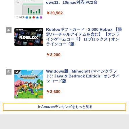
Apple 2026 MacBook Air M5チップ搭載
ows11、10/mac対応|PC2台
13インチノートブック：AIとApple Intell
igence、13.6インチLiquid Retinaディ
￥39,582
スプレイ、16GBユニファイドメモリ、51
2GB SSDストレージ、12MPセンターフ
レームカメラ、日本語キーボード、Touc
Robloxギフトカード - 2,000 Robux 【限
h ID - ミッドナイト
定バーチャルアイテムを含む】 【オンラ
インゲームコード】 ロブロックス | オン
￥224,800
ラインコード版
￥3,200
【Amazon.co.jp限定】 HP ノートパソコ
ン 15-fd 15.6インチ 16GBメモリ 512GB
SSD インテル Core 5
Windows版 | Minecraft (マインクラフ
ト): Java & Bedrock Edition | オンライ
￥129,800
ンコード版
￥3,600
FMV ノートパソコン WE1-K3 (MS 365 P
ersonal/Copilotキー搭載/Win 11/15.6型/
Core i5/16GB/SSD 512GB/ホワイト) FM
Amazonランキングをもっと見る
VWK3E15W_AZ
￥139,880