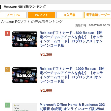
Amazon 売れ筋ランキング
ノートPC
PCソフト
IT入門書
電子書籍リーダー
Amazon PCソフト の売れ筋ランキング
更新日時：2026/08/09 00:05
Apple 2026 MacBook Neo A18 Proチッ
Robloxギフトカード - 800 Robux 【限
プ搭載13インチノートブック：AIとAppl
定バーチャルアイテムを含む】 【オンラ
e Intelligenceのために設計、Liquid Ret
インゲームコード】 ロブロックス | オン
inaディスプレイ、8GBユニファイドメモ
ラインコード版
リ、512GB SSDストレージ、1080p Fac
eTime HDカメラ、Touch ID - インディ
￥1,300
ゴ
￥137,800
Robloxギフトカード - 1000 Robux 【限
定バーチャルアイテムを含む】 【オンラ
インゲームコード】 ロブロックス |オン
tomtoc 360°保護 15.6 16インチ パソコ
ラインコード版
ンケース Dell NEC Lavie ASUS HP dyna
book Lenovo対応
￥1,600
￥2,952
Microsoft Office Home & Business 202
4(最新 永続版)|オンラインコード版|Wind