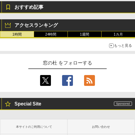
めのAIコーディング入門シリーズ
おすすめ記事
Amazon Kindle Colorsoft | 16GBストレ
￥99
ージ、防水、7インチカラーディスプレ
イ、色調調節ライト、最大8週間持続バッ
テリー、広告無し、ブラック (2025年発
アクセスランキング
売)
FM TOWNS ハイパー・カタログ: 本体ハ
1時間
24時間
1週間
1カ月
ードウェア・市販ソフトウェアのパーフ
￥31,980
ェクトリストと最新エミュレータ紹介
もっと見る
￥1,600
New Amazon Kindle Scribe Colorsoft |
11インチカラーディスプレイ、64GBスト
窓の杜 をフォローする
レージ、ノート機能搭載、明るさ自動調
整、色調調節ライト、プレミアムペン付
き、グラファイト
￥115,980
Special Site
本サイトのご利用について
お問い合わせ