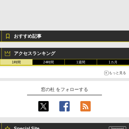
るさ自動調整、色調調節ライト、12週間
持続バッテリー、広告なし、メタリック
ブラック
￥27,980
おすすめ記事
Amazon Kindle Colorsoft | 16GBストレ
ージ、防水、7インチカラーディスプレ
イ、色調調節ライト、最大8週間持続バッ
テリー、広告無し、ブラック (2025年発
アクセスランキング
売)
1時間
24時間
1週間
1カ月
￥31,980
もっと見る
New Amazon Kindle Scribe Colorsoft |
11インチカラーディスプレイ、64GBスト
窓の杜 をフォローする
レージ、ノート機能搭載、明るさ自動調
整、色調調節ライト、プレミアムペン付
き、グラファイト
￥115,980
Special Site