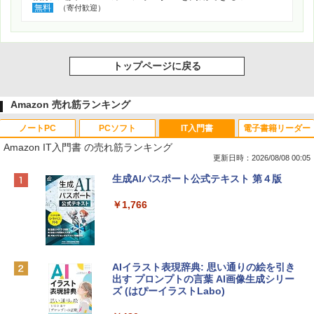
無料
（寄付歓迎）
トップページに戻る
Amazon 売れ筋ランキング
ノートPC
PCソフト
IT入門書
電子書籍リーダー
Amazon IT入門書 の売れ筋ランキング
更新日時：2026/08/08 00:05
Apple 2026 MacBook Neo A18 Proチッ
Robloxギフトカード - 800 Robux 【限
生成AIパスポート公式テキスト 第４版
プ搭載13インチノートブック：AIとAppl
定バーチャルアイテムを含む】 【オンラ
e Intelligence、Liquid Retinaディスプ
インゲームコード】 ロブロックス | オン
￥1,766
レイ、8GBメモリ、512GB SSD、1080p
ラインコード版
FaceTime HDカメラ、Touch ID - インデ
ィゴ + 3年延長 AppleCare+ for 13インチ
￥1,300
MacBook Neo(A18 Pro)|ダウンロード版
AIイラスト表現辞典: 思い通りの絵を引き
￥162,598
出す プロンプトの言葉 AI画像生成シリー
Robloxギフトカード - 1000 Robux 【限
ズ (はぴーイラストLabo)
定バーチャルアイテムを含む】 【オンラ
インゲームコード】 ロブロックス |オン