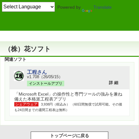
Powered by
Translate
作者情報
（株）花ソフト
関連ソフト
工程さん
v1.708（26/05/15）
詳 細
インストールアプリ
「Microsoft Excel」の操作性と専門ツールの強みを兼ね
備えた本格派工程表アプリ
シェアウェア
3,938円（税込み） （60日間無償で試用可能。その後
も24日間までの週間工程表は無料）
トップページに戻る