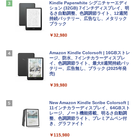
にもKindle出版にも！ 非エンジニアのた
インゲームコード】 ロブロックス | オン
Kindle Paperwhite シグニチャーエディ
めのAIコーディング入門シリーズ
Apple 2026 MacBook Air M5チップ搭載
ラインコード版
ション (32GB) 7インチディスプレイ、明
13インチノートブック：AIとApple Intell
るさ自動調整、色調調節ライト、12週間
igence、13.6インチLiquid Retinaディ
持続バッテリー、広告なし、メタリック
￥99
￥3,200
スプレイ、24GBユニファイドメモリ、1
ブラック
TB SSD、12MPセンターフレームカメ
ラ、Touch ID - ミッドナイト + 3年延長
￥32,980
1冊ですべて身につくHTML & CSSとWe
Robloxギフトカード - 1000 Robux 【限
AppleCare+ for 13インチMacBook Air
bデザイン入門講座［第2版］
定バーチャルアイテムを含む】 【オンラ
(M5)|ダウンロード版
インゲームコード】 ロブロックス |オン
ラインコード版
Amazon Kindle Colorsoft | 16GBストレ
￥2,326
￥347,600
ージ、防水、7インチカラーディスプレ
イ、色調調節ライト、最大8週間持続バッ
￥1,600
テリー、広告無し、ブラック (2025年発
【Amazon.co.jp限定】 HP ノートパソコ
売)
FM TOWNS ハイパー・カタログ: 本体ハ
ン 15-fd 15.6インチ 16GBメモリ 512GB
ードウェア・市販ソフトウェアのパーフ
Windows版 | Minecraft (マインクラフ
SSD インテル Core 5
￥39,980
ェクトリストと最新エミュレータ紹介
ト): Java & Bedrock Edition | オンライ
ンコード版
￥129,800
￥1,600
New Amazon Kindle Scribe Colorsoft |
￥3,600
11インチカラーディスプレイ、64GBスト
FMV ノートパソコン WE1-K3 (MS 365 P
レージ、ノート機能搭載、明るさ自動調
ersonal/Copilotキー搭載/Win 11/15.6型/
整、色調調節ライト、プレミアムペン付
Core i5/16GB/SSD 512GB/ホワイト) FM
き、グラファイト
VWK3E15W_AZ
￥115,980