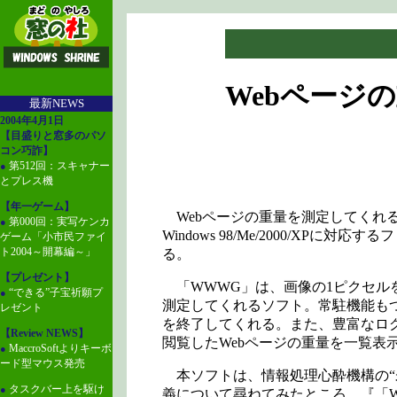
.
Webページ
最新NEWS
2004年4月1日
【目盛りと窓多のパソ
コン巧詐】
第512回：スキャナー
●
とプレス機
【年一ゲーム】
Webページの重量を測定してくれるW
第000回：実写ケンカ
●
Windows 98/Me/2000/X
ゲーム「小市民ファイ
ト2004～開幕編～」
る。
【プレゼント】
「WWWG」は、画像の1ピクセルを1
“できる”子宝祈願プ
●
測定してくれるソフト。常駐機能もつい
レゼント
を終了してくれる。また、豊富なロ
【Review NEWS】
閲覧したWebページの重量を一覧表
MaccroSoftよりキーボ
●
ード型マウス発売
本ソフトは、情報処理心酔機構の“
タスクバー上を駆け
●
義について尋ねてみたところ、『「