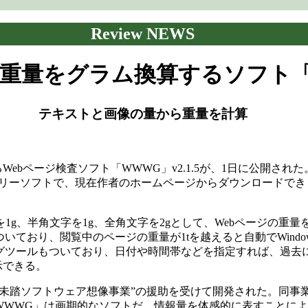
Review NEWS
の重量をグラム換算するソフト
テキストと画像の量から重量を計算
ebページ検査ソフト「WWWG」v2.1.5が、1日に公開された
Pに対応するフリーソフトで、現在作者のホームページからダウンロードでき
g、半角文字を1g、全角文字を2gとして、Webページの重量
ており、閲覧中のページの重量が1tを越えると自動でWindo
グツールもついており、日付や時間帯などを指定すれば、過去
示できる。
未踏ソフトウェア想像事業”の援助を受けて開発された。同事業
WWWG」は画期的なソフトだ。情報量を体感的に表すことに