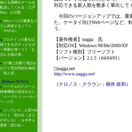
抜ける飛脚がメールを
対応できる新人類を数多く輩出して
配達してくれる「江戸
Max」が公開
今回のバージョンアップでは、重量
Webページの重量をグ
●
た。ケータイ向けWebページなど、
ラム換算するソフト
う。
「WWWG」
【著作権者】nagga 氏
プロテインの量を記
●
録できるボディビルダ
【対応OS】Windows 98/Me/2000/XP
ー用家計簿ソフト「む
【ソフト種別】フリーソフト
きむき家計簿」
【バージョン】2.1.5（04/04/01）
117番に自動で電話を
●
□nagga.net
かけて現在時刻を確認
「桜と恵」
http://www.nagga.net/
【Release NEWS】
（
クロノス・クラウン：柳井 政和
）
ベーグルのイメージ
●
検索機能が追加された
「ベーグル トゥールバ
ー」v2.0
イソプレス、人気Web
●
サイト「窓の社（まど
のやしろ）」を今年も
更新（窓の杜）