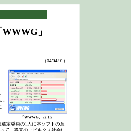
「WWWG」
（04/04/01）
。
を
ws
に
「WWWG」v2.1.5
選定委員の1人に本ソフトの意
よって、将来のユビキタス社会に