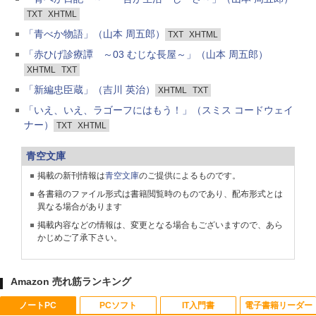
TXT
XHTML
「青べか物語」（山本 周五郎）
TXT
XHTML
「赤ひげ診療譚 ～03 むじな長屋～」（山本 周五郎）
XHTML
TXT
「新編忠臣蔵」（吉川 英治）
XHTML
TXT
「いえ、いえ、ラゴーフにはもう！」（スミス コードウェイ
ナー）
TXT
XHTML
青空文庫
掲載の新刊情報は
青空文庫
のご提供によるものです。
各書籍のファイル形式は書籍閲覧時のものであり、配布形式とは
異なる場合があります
掲載内容などの情報は、変更となる場合もございますので、あら
かじめご了承下さい。
Amazon 売れ筋ランキング
ノートPC
PCソフト
IT入門書
電子書籍リーダー