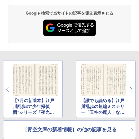
Google 検索で当サイトの記事を優先表示させる
Robloxギフトカード - 800 Robux 【限
生成AIパスポート公式テキスト 第４版
Amazon Kindle Paperwhite (16GB) 7イ
定バーチャルアイテムを含む】 【オンラ
ンチディスプレイ、色調調節ライト、12
インゲームコード】 ロブロックス | オン
週間持続バッテリー、広告なし、ブラッ
￥1,766
ラインコード版
ク
￥1,300
￥27,980
AIイラスト表現辞典: 思い通りの絵を引き
出す プロンプトの言葉 AI画像生成シリー
Robloxギフトカード - 2,000 Robux 【限
Amazon Kindle - 目に優しい、かさばら
ズ (はぴーイラストLabo)
定バーチャルアイテムを含む】 【オンラ
ない、大きな画面で読みやすい、6週間持
インゲームコード】 ロブロックス | オン
続バッテリー、6インチディスプレイ電子
ラインコード版
書籍リーダー、ブラック、16GB、広告な
￥480
し
￥3,200
￥19,980
ClaudeCode いちばんやさしい 教科書:
非エンジニア 初心者 素人 でも安心 使い
【7月の新着本】江戸
【誰でも読める】江戸
方 マニュアル AI副業にもコンテンツ作成
Microsoft Office Home & Business 202
川乱歩の“少年探偵
川乱歩の短編ミステリ
にもKindle出版にも！ 非エンジニアのた
4(最新 永続版)|オンラインコード版|Wind
Kindle Paperwhite シグニチャーエディ
団”シリーズ「夜光人
ー「天空の魔人」など
めのAIコーディング入門シリーズ
ows11、10/mac対応|PC2台
ション (32GB) 7インチディスプレイ、明
間」など45作品
9月の新着本が47作品
るさ自動調整、色調調節ライト、12週間
持続バッテリー、広告なし、メタリック
￥99
￥39,582
［青空文庫の新着情報］の他の記事を見る
ジェード