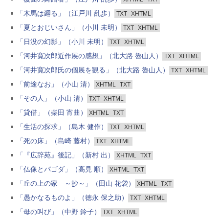
「木馬は廻る」（江戸川 乱歩）
TXT
XHTML
「夏とおじいさん」（小川 未明）
TXT
XHTML
「日没の幻影」（小川 未明）
TXT
XHTML
「河井寛次郎近作展の感想」（北大路 魯山人）
TXT
XHTML
「河井寛次郎氏の個展を観る」（北大路 魯山人）
TXT
XHTML
「前途なお」（小山 清）
XHTML
TXT
「その人」（小山 清）
TXT
XHTML
「貸借」（柴田 宵曲）
XHTML
TXT
「生活の探求」（島木 健作）
TXT
XHTML
「死の床」（島崎 藤村）
TXT
XHTML
「『広辞苑』後記」（新村 出）
XHTML
TXT
「仏像とパゴダ」（高見 順）
XHTML
TXT
「丘の上の家 ～抄～」（田山 花袋）
XHTML
TXT
「愚かなるものよ」（徳永 保之助）
TXT
XHTML
「母の叫び」（中野 鈴子）
TXT
XHTML