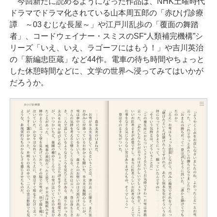
今回新たに読めるようになった作品は、NHK土曜時代
ドラマでドラマ化されている山本周五郎の「赤ひげ診療
譚 ～03 むじな長屋～」や江戸川乱歩の「覆面の舞踏
者」、コードウェイナー・スミスのSF“人類補完機構”シ
リーズ「いえ、いえ、ラゴーフにはもう！」や吉川英治
の「新編忠臣蔵」など44作。電車の待ち時間やちょっと
した休憩時間などに、文学の世界へ浸ってみてはいかが
だろうか。