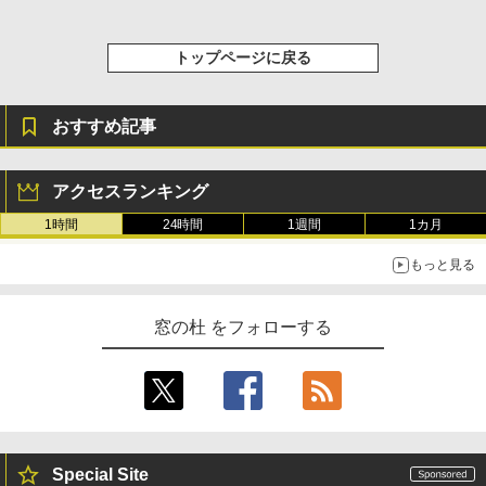
￥32,980
FM TOWNS ハイパー・カタログ: 本体ハ
Robloxギフトカード - 1000 Robux 【限
ードウェア・市販ソフトウェアのパーフ
定バーチャルアイテムを含む】 【オンラ
ェクトリストと最新エミュレータ紹介
インゲームコード】 ロブロックス |オン
トップページに戻る
ラインコード版
Amazon Kindle Colorsoft | 16GBストレ
ージ、防水、7インチカラーディスプレ
￥1,600
イ、色調調節ライト、最大8週間持続バッ
￥1,600
おすすめ記事
テリー、広告無し、ブラック (2025年発
売)
1冊ですべて身につくHTML & CSSとWe
bデザイン入門講座［第2版］
Microsoft Office Home 2024(最新 永続
￥39,980
アクセスランキング
版)|オンラインコード版|Windows11、1
0/mac対応|PC2台
￥2,326
1時間
24時間
1週間
1カ月
New Amazon Kindle Scribe Colorsoft |
￥37,224
もっと見る
11インチカラーディスプレイ、64GBスト
レージ、ノート機能搭載、明るさ自動調
整、色調調節ライト、プレミアムペン付
き、グラファイト
窓の杜 をフォローする
￥115,980
Special Site