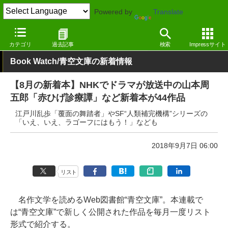
Powered by
Translate
窓の杜
電子書籍・本
小説
青空文庫
カテゴリ
過去記事
検索
Impressサイト
Book Watch/青空文庫の新着情報
【8月の新着本】NHKでドラマが放送中の山本周
五郎「赤ひげ診療譚」など新着本が44作品
江戸川乱歩「覆面の舞踏者」やSF“人類補完機構”シリーズの
「いえ、いえ、ラゴーフにはもう！」なども
2018年9月7日 06:00
リスト
名作文学を読めるWeb図書館“青空文庫”。本連載で
は“青空文庫”で新しく公開された作品を毎月一度リスト
形式で紹介する。