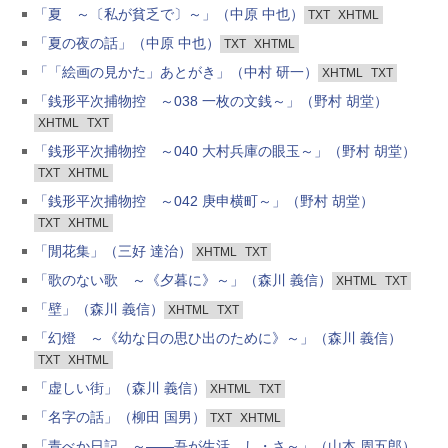
「夏 ～〔私が貧乏で〕～」（中原 中也）
TXT
XHTML
「夏の夜の話」（中原 中也）
TXT
XHTML
「「絵画の見かた」あとがき」（中村 研一）
XHTML
TXT
「銭形平次捕物控 ～038 一枚の文銭～」（野村 胡堂）
XHTML
TXT
「銭形平次捕物控 ～040 大村兵庫の眼玉～」（野村 胡堂）
TXT
XHTML
「銭形平次捕物控 ～042 庚申横町～」（野村 胡堂）
TXT
XHTML
「閒花集」（三好 達治）
XHTML
TXT
「歌のない歌 ～《夕暮に》～」（森川 義信）
XHTML
TXT
「壁」（森川 義信）
XHTML
TXT
「幻燈 ～《幼な日の思ひ出のために》～」（森川 義信）
TXT
XHTML
「虚しい街」（森川 義信）
XHTML
TXT
「名字の話」（柳田 国男）
TXT
XHTML
「青べか日記 ～――吾が生活 し・さ～」（山本 周五郎）