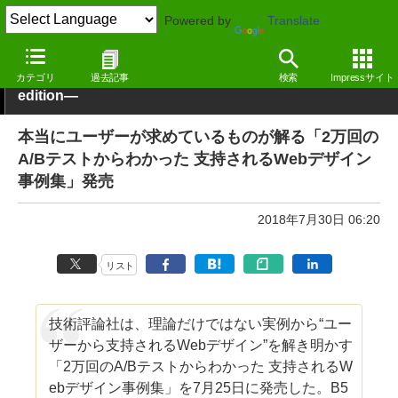
Powered by
Translate
Book Watch/ブックニュース ―MdN Design Interactive
カテゴリ
過去記事
検索
Impressサイト
edition―
本当にユーザーが求めているものが解る「2万回の
A/Bテストからわかった 支持されるWebデザイン
事例集」発売
2018年7月30日 06:20
リスト
技術評論社は、理論だけではない実例から“ユー
ザーから支持されるWebデザイン”を解き明かす
「2万回のA/Bテストからわかった 支持されるW
ebデザイン事例集」を7月25日に発売した。B5